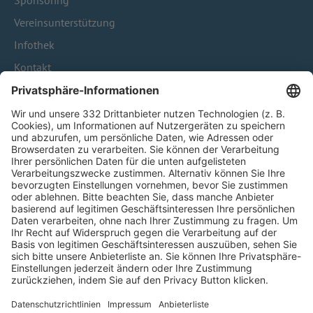
Sponsoring
Vereinsunterstützung
Infothek
Kontakt
HÄUFIG BESUCHTE SEITEN
Pässe und Vereinswechsel
Trainerausbildung
Schulungsangebot Vereinsmitarbeiter
BFV-Geschäftsstellen
Trainerbörse
Login SpielPlus
FOLGE DEM BFV