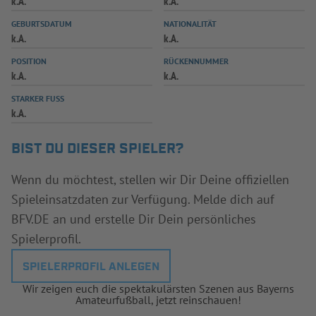
k.A.
k.A.
INFOTHEK
SPIELPLUS
GEBURTSDATUM
NATIONALITÄT
k.A.
k.A.
POSITION
RÜCKENNUMMER
k.A.
k.A.
STARKER FUSS
k.A.
BIST DU DIESER SPIELER?
Wenn du möchtest, stellen wir Dir Deine offiziellen
Spieleinsatzdaten zur Verfügung. Melde dich auf
BFV.DE an und erstelle Dir Dein persönliches
Spielerprofil.
SPIELERPROFIL ANLEGEN
Wir zeigen euch die spektakulärsten Szenen aus Bayerns
Amateurfußball, jetzt reinschauen!