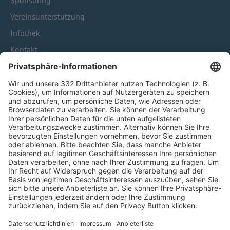
Sponsoring
Vereinsunterstützung
Infothek
Kontakt
HÄUFIG BESUCHTE SEITEN
Pässe und Vereinswechsel
Trainerausbildung
Schulungsangebot Vereinsmitarbeiter
BFV-Geschäftsstellen
Trainerbörse
Login SpielPlus
FOLGE DEM BFV