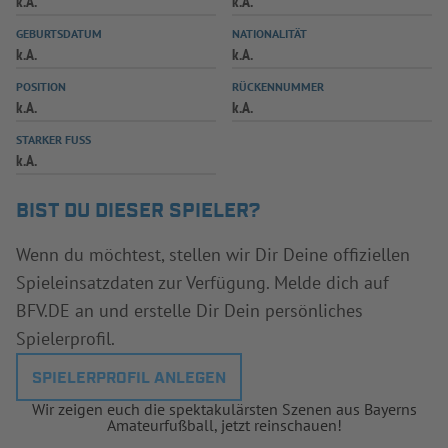
k.A.
k.A.
INFOTHEK
SPIELPLUS
GEBURTSDATUM
NATIONALITÄT
k.A.
k.A.
POSITION
RÜCKENNUMMER
k.A.
k.A.
STARKER FUSS
k.A.
BIST DU DIESER SPIELER?
Wenn du möchtest, stellen wir Dir Deine offiziellen
Spieleinsatzdaten zur Verfügung. Melde dich auf
BFV.DE an und erstelle Dir Dein persönliches
Spielerprofil.
SPIELERPROFIL ANLEGEN
Wir zeigen euch die spektakulärsten Szenen aus Bayerns
Amateurfußball, jetzt reinschauen!