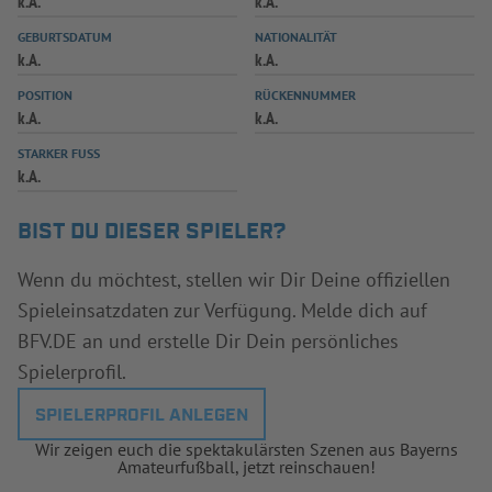
k.A.
k.A.
INFOTHEK
SPIELPLUS
GEBURTSDATUM
NATIONALITÄT
k.A.
k.A.
POSITION
RÜCKENNUMMER
k.A.
k.A.
STARKER FUSS
k.A.
BIST DU DIESER SPIELER?
Wenn du möchtest, stellen wir Dir Deine offiziellen
Spieleinsatzdaten zur Verfügung. Melde dich auf
BFV.DE an und erstelle Dir Dein persönliches
Spielerprofil.
SPIELERPROFIL ANLEGEN
Wir zeigen euch die spektakulärsten Szenen aus Bayerns
Amateurfußball, jetzt reinschauen!