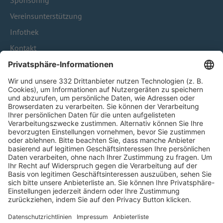
Sponsoring
Vereinsunterstützung
Infothek
Kontakt
HÄUFIG BESUCHTE SEITEN
Pässe und Vereinswechsel
Trainerausbildung
Schulungsangebot Vereinsmitarbeiter
BFV-Geschäftsstellen
Trainerbörse
Login SpielPlus
FOLGE DEM BFV