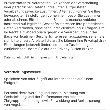
Trainerausbildung
Schulungsangebot Vereinsmitarbeiter
BFV-Geschäftsstellen
Trainerbörse
Login SpielPlus
FOLGE DEM BFV
TOP-VEREINE
TOP-PARTNER