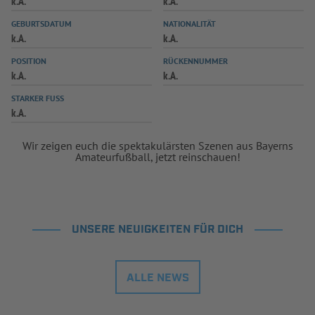
k.A.
k.A.
INFOTHEK
SPIELPLUS
GEBURTSDATUM
NATIONALITÄT
k.A.
k.A.
POSITION
RÜCKENNUMMER
k.A.
k.A.
STARKER FUSS
k.A.
Wir zeigen euch die spektakulärsten Szenen aus Bayerns
Amateurfußball, jetzt reinschauen!
UNSERE NEUIGKEITEN FÜR DICH
ALLE NEWS