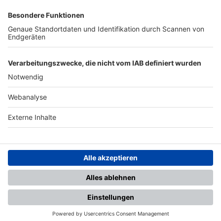
SFV
DFB
UEFA
FIFA
Nutzungsbedingungen
Datenschutz
Impressum