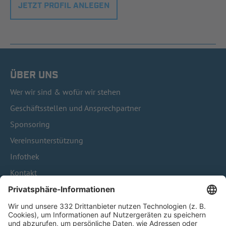
JETZT PROFIL ANLEGEN
ÜBER UNS
Wer wir sind & wofür wir stehen
Geschäftsstellen und Ansprechpartner
Sponsoring
Vereinsunterstützung
Infothek
Kontakt
HÄUFIG BESUCHTE SEITEN
Pässe und Vereinswechsel