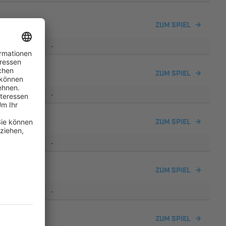
ZUM SPIEL
-
ZUM SPIEL
-
ZUM SPIEL
-
ZUM SPIEL
-
ZUM SPIEL