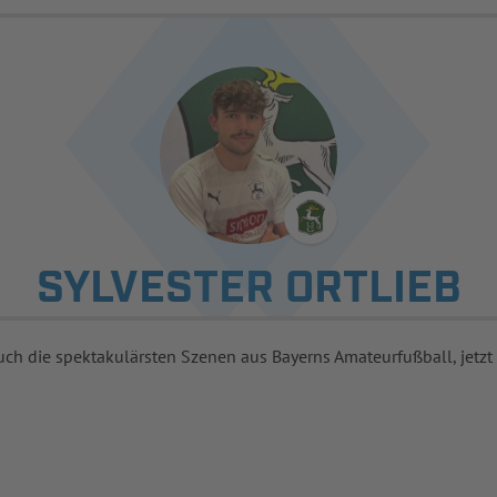
SYLVESTER ORTLIEB
uch die spektakulärsten Szenen aus Bayerns Amateurfußball, jetzt