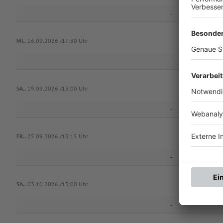
-
MI..
16.09.2026 /17:30 Uhr
-
SA..
19.09.2026 /13:00 Uhr
-
FR..
25.09.2026 /15:15 Uhr
-
SA..
03.10.2026 /13:00 Uhr
-