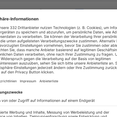
-
:
-
Lenggrieser SC
SV Ohlstadt
-
-
-
-
-
-
:
-
Lenggrieser SC
FC Real Kreuth
-
-
-
-
-
-
:
-
Lenggrieser SC
Allg. SV Habach
-
-
-
-
-
-
:
-
BCF Wolfratshausen
Lenggrieser SC
-
-
-
-
-
-
:
-
FT Starnberg 09
Lenggrieser SC