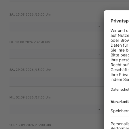
SA..
15.08.2026 /13:00 Uhr
-
DI..
18.08.2026 /16:30 Uhr
-
SA..
29.08.2026 /13:00 Uhr
-
MI..
02.09.2026 /17:30 Uhr
-
SO..
13.09.2026 /13:00 Uhr