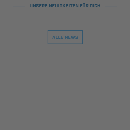
UNSERE NEUIGKEITEN FÜR DICH
ALLE NEWS