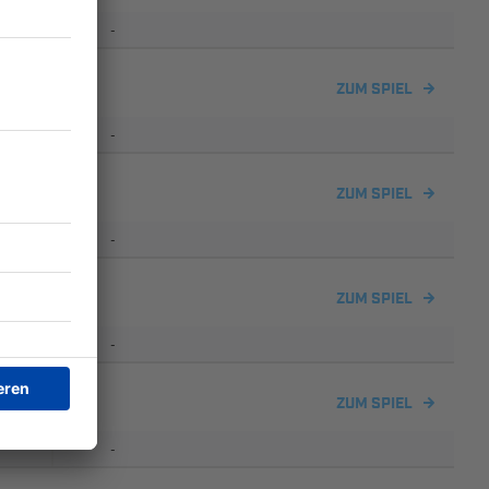
-
ZUM SPIEL
-
ZUM SPIEL
-
ZUM SPIEL
-
ZUM SPIEL
-