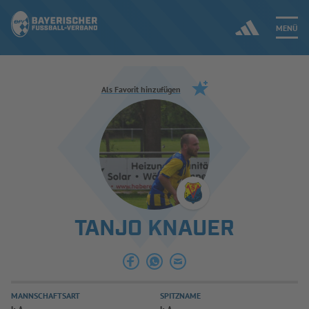
MENÜ
Jetzt einloggen
Als Favorit hinzufügen
ERGEBNISSE & WETTBEWERBE
NEUIGKEITEN
SPIELBETRIEB & VERBANDSLEBEN
TANJO KNAUER
AUSBILDUNG & FÖRDERUNG
DER VERBAND
MANNSCHAFTSART
SPITZNAME