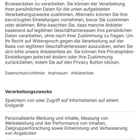
Trainerausbildung
Schulungsangebot Vereinsmitarbeiter
BFV-Geschäftsstellen
Trainerbörse
Login SpielPlus
FOLGE DEM BFV
TOP-VEREINE
TOP-PARTNER