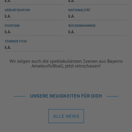
k.A.
k.A.
INFOTHEK
SPIELPLUS
GEBURTSDATUM
NATIONALITÄT
k.A.
k.A.
POSITION
RÜCKENNUMMER
k.A.
k.A.
STARKER FUSS
k.A.
Wir zeigen euch die spektakulärsten Szenen aus Bayerns
Amateurfußball, jetzt reinschauen!
UNSERE NEUIGKEITEN FÜR DICH
ALLE NEWS