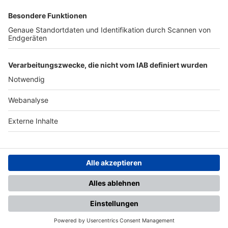
SFV
DFB
UEFA
FIFA
Nutzungsbedingungen
Datenschutz
Impressum