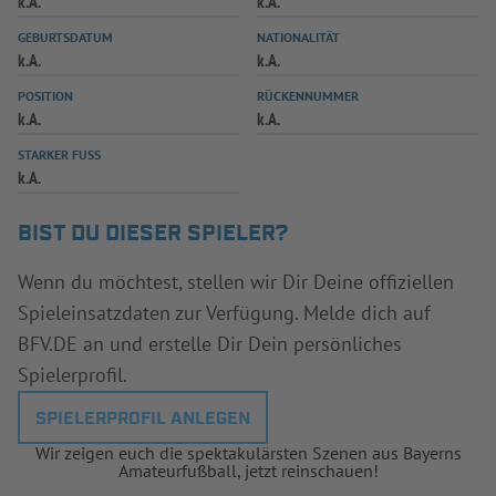
k.A.
k.A.
INFOTHEK
SPIELPLUS
GEBURTSDATUM
NATIONALITÄT
k.A.
k.A.
POSITION
RÜCKENNUMMER
k.A.
k.A.
STARKER FUSS
k.A.
BIST DU DIESER SPIELER?
Wenn du möchtest, stellen wir Dir Deine offiziellen
Spieleinsatzdaten zur Verfügung. Melde dich auf
BFV.DE an und erstelle Dir Dein persönliches
Spielerprofil.
SPIELERPROFIL ANLEGEN
Wir zeigen euch die spektakulärsten Szenen aus Bayerns
Amateurfußball, jetzt reinschauen!