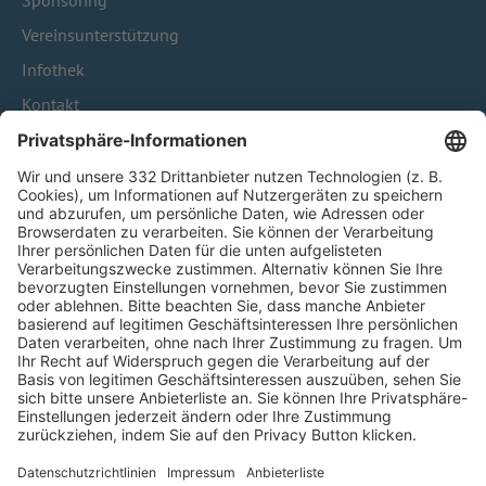
Sponsoring
Vereinsunterstützung
Infothek
Kontakt
HÄUFIG BESUCHTE SEITEN
Pässe und Vereinswechsel
Trainerausbildung
Schulungsangebot Vereinsmitarbeiter
BFV-Geschäftsstellen
Trainerbörse
Login SpielPlus
FOLGE DEM BFV