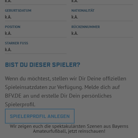
k.A.
k.A.
INFOTHEK
SPIELPLUS
GEBURTSDATUM
NATIONALITÄT
k.A.
k.A.
POSITION
RÜCKENNUMMER
k.A.
k.A.
STARKER FUSS
k.A.
BIST DU DIESER SPIELER?
Wenn du möchtest, stellen wir Dir Deine offiziellen
Spieleinsatzdaten zur Verfügung. Melde dich auf
BFV.DE an und erstelle Dir Dein persönliches
Spielerprofil.
SPIELERPROFIL ANLEGEN
Wir zeigen euch die spektakulärsten Szenen aus Bayerns
Amateurfußball, jetzt reinschauen!