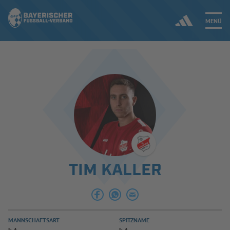
MENÜ
Jetzt einloggen
ERGEBNISSE & WETTBEWERBE
NEUIGKEITEN
SPIELBETRIEB & VERBANDSLEBEN
TIM KALLER
AUSBILDUNG & FÖRDERUNG
DER VERBAND
MANNSCHAFTSART
SPITZNAME