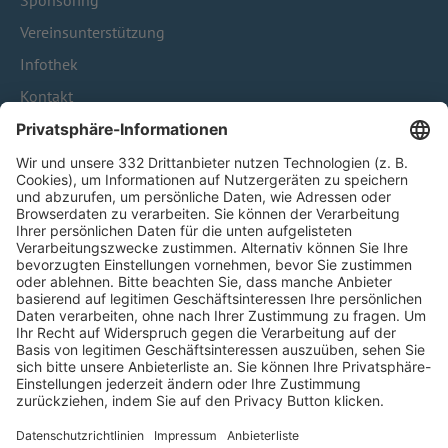
Sponsoring
Vereinsunterstützung
Infothek
Kontakt
HÄUFIG BESUCHTE SEITEN
Pässe und Vereinswechsel
Trainerausbildung
Schulungsangebot Vereinsmitarbeiter
BFV-Geschäftsstellen
Trainerbörse
Login SpielPlus
FOLGE DEM BFV