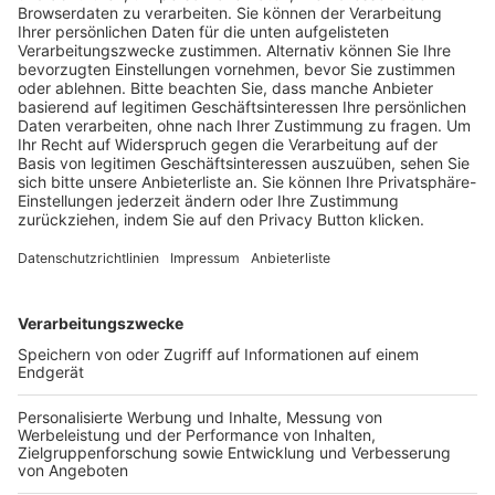
Trainerausbildung
Schulungsangebot Vereinsmitarbeiter
BFV-Geschäftsstellen
Trainerbörse
Login SpielPlus
FOLGE DEM BFV
TOP-VEREINE
TOP-PARTNER