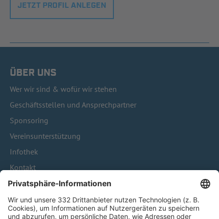
JETZT PROFIL ANLEGEN
ÜBER UNS
Wer wir sind & wofür wir stehen
Geschäftsstellen und Ansprechpartner
Sponsoring
Vereinsunterstützung
Infothek
Kontakt
HÄUFIG BESUCHTE SEITEN
Pässe und Vereinswechsel