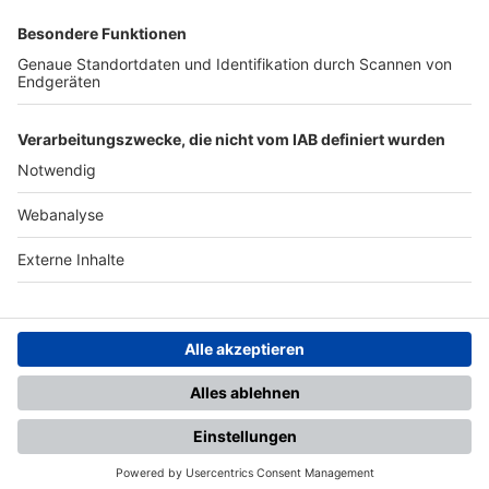
SFV
DFB
UEFA
FIFA
Nutzungsbedingungen
Datenschutz
Impressum