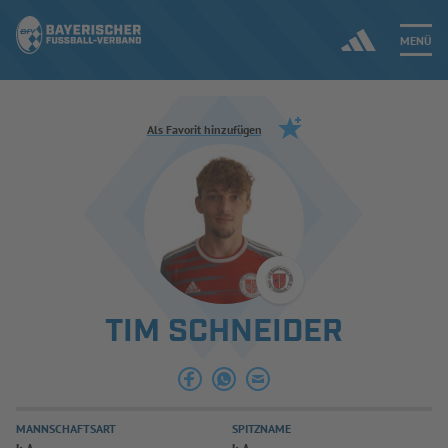
MENÜ
Jetzt einloggen
Als Favorit hinzufügen
ERGEBNISSE & WETTBEWERBE
NEUIGKEITEN
SPIELBETRIEB & VERBANDSLEBEN
TIM SCHNEIDER
AUSBILDUNG & FÖRDERUNG
DER VERBAND
MANNSCHAFTSART
SPITZNAME