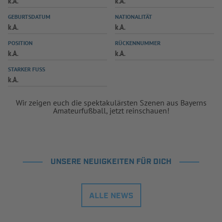
k.A.
k.A.
INFOTHEK
SPIELPLUS
GEBURTSDATUM
NATIONALITÄT
k.A.
k.A.
POSITION
RÜCKENNUMMER
k.A.
k.A.
STARKER FUSS
k.A.
Wir zeigen euch die spektakulärsten Szenen aus Bayerns
Amateurfußball, jetzt reinschauen!
UNSERE NEUIGKEITEN FÜR DICH
ALLE NEWS