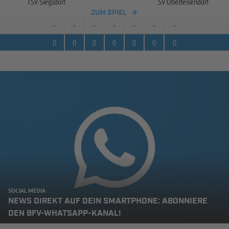
TSV Siegsdorf
SV Oberteisendorf
ZUM SPIEL
-
-
-
-
-
-
-
0
0
0
0
0
0
0
SOCIAL MEDIA
NEWS DIREKT AUF DEIN SMARTPHONE: ABONNIERE
DEN BFV-WHATSAPP-KANAL!