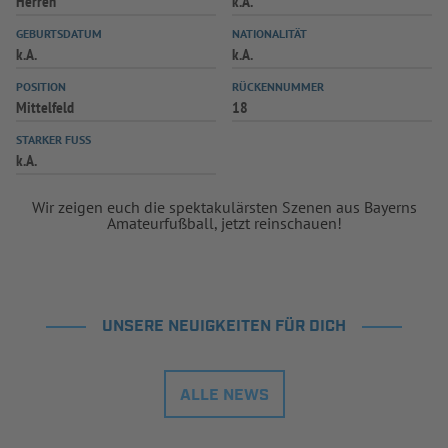
Herren
k.A.
GEBURTSDATUM
NATIONALITÄT
k.A.
k.A.
POSITION
RÜCKENNUMMER
Mittelfeld
18
STARKER FUSS
k.A.
Wir zeigen euch die spektakulärsten Szenen aus Bayerns
Amateurfußball, jetzt reinschauen!
UNSERE NEUIGKEITEN FÜR DICH
ALLE NEWS