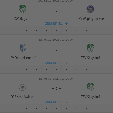
SA..
31.10.2026 /13:00 Uhr
-
:
-
TSV Siegsdorf
TSV Waging am See
ZUM SPIEL
-
-
-
-
-
-
-
SA..
07.11.2026 /13:00 Uhr
-
:
-
SV Oberteisendorf
TSV Siegsdorf
ZUM SPIEL
-
-
-
-
-
-
-
SA..
06.03.2027 /13:00 Uhr
-
:
-
FC Bischofswiesen
TSV Siegsdorf
ZUM SPIEL
-
-
-
-
-
-
-