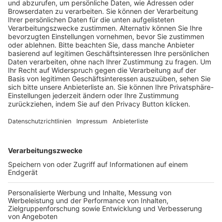
Trainerausbildung
Schulungsangebot Vereinsmitarbeiter
BFV-Geschäftsstellen
Trainerbörse
Login SpielPlus
FOLGE DEM BFV
TOP-VEREINE