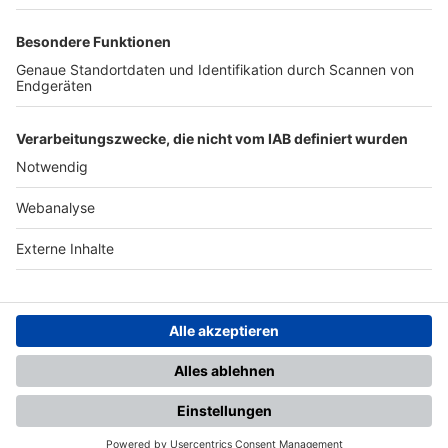
TOP-PARTNER
SFV
DFB
UEFA
FIFA
Nutzungsbedingungen
Datenschutz
Impressum