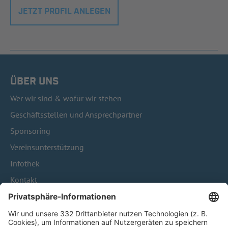
JETZT PROFIL ANLEGEN
ÜBER UNS
Wer wir sind & wofür wir stehen
Geschäftsstellen und Ansprechpartner
Sponsoring
Vereinsunterstützung
Infothek
Kontakt
HÄUFIG BESUCHTE SEITEN
Pässe und Vereinswechsel