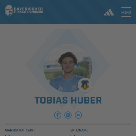
MENÜ
Jetzt einloggen
ERGEBNISSE & WETTBEWERBE
NEUIGKEITEN
SPIELBETRIEB & VERBANDSLEBEN
TOBIAS HUBER
AUSBILDUNG & FÖRDERUNG
DER VERBAND
MANNSCHAFTSART
SPITZNAME