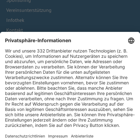
Sponsoring
Vereinsunterstützung
Infothek
Kontakt
HÄUFIG BESUCHTE SEITEN
Pässe und Vereinswechsel
Trainerausbildung
Schulungsangebot Vereinsmitarbeiter
BFV-Geschäftsstellen
Trainerbörse
Login SpielPlus
FOLGE DEM BFV