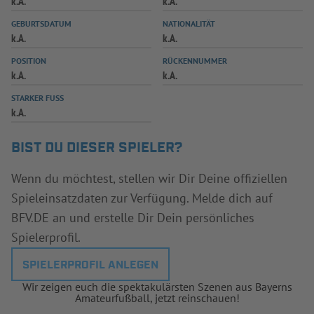
k.A.
k.A.
INFOTHEK
SPIELPLUS
GEBURTSDATUM
NATIONALITÄT
k.A.
k.A.
POSITION
RÜCKENNUMMER
k.A.
k.A.
STARKER FUSS
k.A.
BIST DU DIESER SPIELER?
Wenn du möchtest, stellen wir Dir Deine offiziellen
Spieleinsatzdaten zur Verfügung. Melde dich auf
BFV.DE an und erstelle Dir Dein persönliches
Spielerprofil.
SPIELERPROFIL ANLEGEN
Wir zeigen euch die spektakulärsten Szenen aus Bayerns
Amateurfußball, jetzt reinschauen!