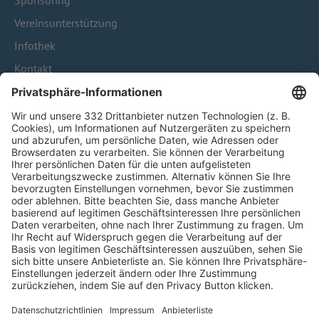
Sponsoring
Vereinsunterstützung
Infothek
Kontakt
HÄUFIG BESUCHTE SEITEN
Pässe und Vereinswechsel
Trainerausbildung
Schulungsangebot Vereinsmitarbeiter
BFV-Geschäftsstellen
Trainerbörse
Login SpielPlus
FOLGE DEM BFV