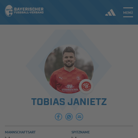
MENÜ
Jetzt einloggen
ERGEBNISSE & WETTBEWERBE
NEUIGKEITEN
SPIELBETRIEB & VERBANDSLEBEN
TOBIAS JANIETZ
AUSBILDUNG & FÖRDERUNG
DER VERBAND
MANNSCHAFTSART
SPITZNAME