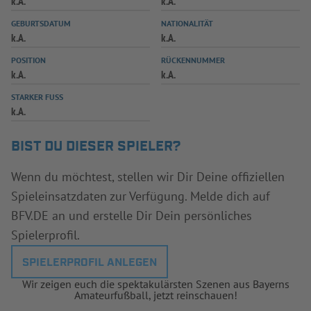
k.A.
k.A.
INFOTHEK
SPIELPLUS
GEBURTSDATUM
NATIONALITÄT
k.A.
k.A.
POSITION
RÜCKENNUMMER
k.A.
k.A.
STARKER FUSS
k.A.
BIST DU DIESER SPIELER?
Wenn du möchtest, stellen wir Dir Deine offiziellen
Spieleinsatzdaten zur Verfügung. Melde dich auf
BFV.DE an und erstelle Dir Dein persönliches
Spielerprofil.
SPIELERPROFIL ANLEGEN
Wir zeigen euch die spektakulärsten Szenen aus Bayerns
Amateurfußball, jetzt reinschauen!