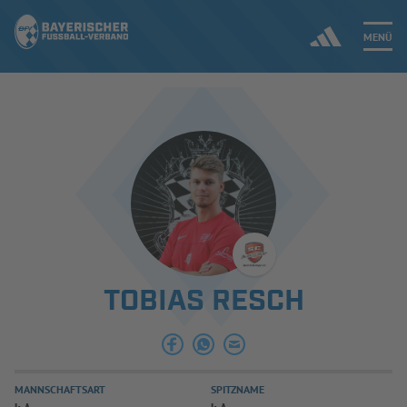
MENÜ
Jetzt einloggen
ERGEBNISSE & WETTBEWERBE
NEUIGKEITEN
SPIELBETRIEB & VERBANDSLEBEN
TOBIAS RESCH
AUSBILDUNG & FÖRDERUNG
DER VERBAND
MANNSCHAFTSART
SPITZNAME