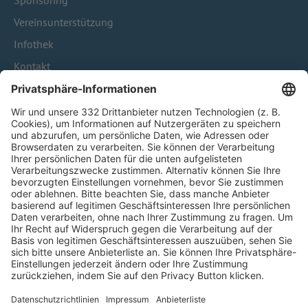
Sponsoring
Vereinsunterstützung
Infothek
Kontakt
HÄUFIG BESUCHTE SEITEN
Pässe und Vereinswechsel
Trainerausbildung
Schulungsangebot Vereinsmitarbeiter
BFV-Geschäftsstellen
Trainerbörse
Login SpielPlus
FOLGE DEM BFV