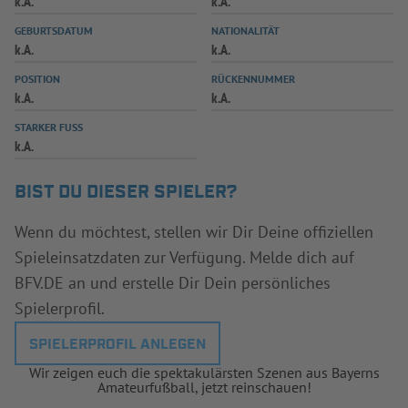
k.A.
k.A.
INFOTHEK
SPIELPLUS
GEBURTSDATUM
NATIONALITÄT
k.A.
k.A.
POSITION
RÜCKENNUMMER
k.A.
k.A.
STARKER FUSS
k.A.
BIST DU DIESER SPIELER?
Wenn du möchtest, stellen wir Dir Deine offiziellen
Spieleinsatzdaten zur Verfügung. Melde dich auf
BFV.DE an und erstelle Dir Dein persönliches
Spielerprofil.
SPIELERPROFIL ANLEGEN
Wir zeigen euch die spektakulärsten Szenen aus Bayerns
Amateurfußball, jetzt reinschauen!