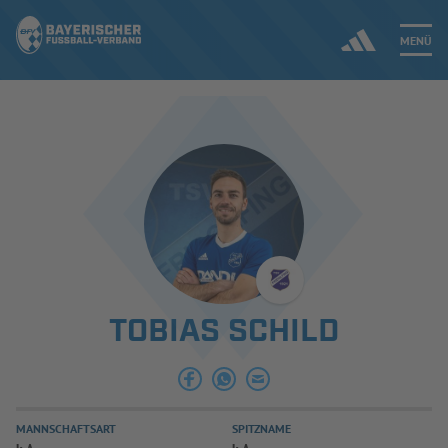
MENÜ
Jetzt einloggen
ERGEBNISSE & WETTBEWERBE
NEUIGKEITEN
SPIELBETRIEB & VERBANDSLEBEN
TOBIAS SCHILD
AUSBILDUNG & FÖRDERUNG
DER VERBAND
MANNSCHAFTSART
SPITZNAME