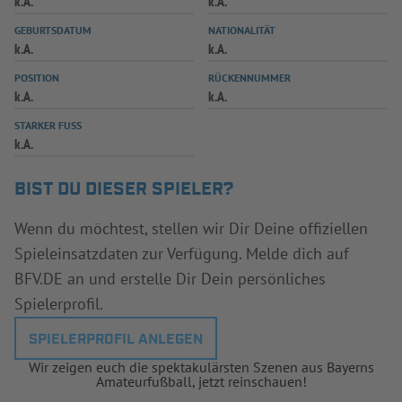
k.A.
k.A.
INFOTHEK
SPIELPLUS
GEBURTSDATUM
NATIONALITÄT
k.A.
k.A.
POSITION
RÜCKENNUMMER
k.A.
k.A.
STARKER FUSS
k.A.
BIST DU DIESER SPIELER?
Wenn du möchtest, stellen wir Dir Deine offiziellen
Spieleinsatzdaten zur Verfügung. Melde dich auf
BFV.DE an und erstelle Dir Dein persönliches
Spielerprofil.
SPIELERPROFIL ANLEGEN
Wir zeigen euch die spektakulärsten Szenen aus Bayerns
Amateurfußball, jetzt reinschauen!