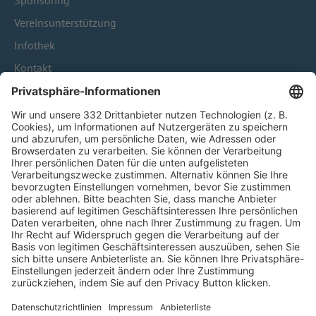
Sponsoring
Vereinsunterstützung
Infothek
Kontakt
HÄUFIG BESUCHTE SEITEN
Pässe und Vereinswechsel
Trainerausbildung
Schulungsangebot Vereinsmitarbeiter
BFV-Geschäftsstellen
Trainerbörse
Login SpielPlus
FOLGE DEM BFV