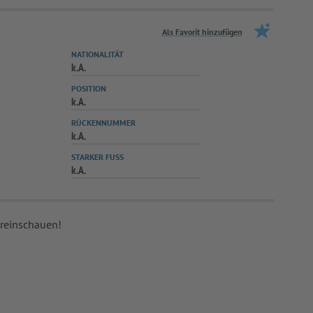
Als Favorit hinzufügen
NATIONALITÄT
k.A.
POSITION
k.A.
RÜCKENNUMMER
k.A.
STARKER FUSS
k.A.
 reinschauen!