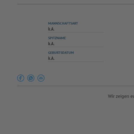
MANNSCHAFTSART
k.A.
SPITZNAME
k.A.
GEBURTSDATUM
k.A.
Wir zeigen e