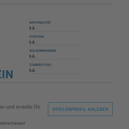
NATIONALITÄT
k.A.
POSITION
k.A.
RÜCKENNUMMER
k.A.
STARKER FUSS
k.A.
IN
an und erstelle Dir
SPIELERPROFIL ANLEGEN
 reinschauen!