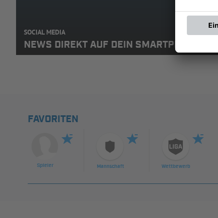
SOCIAL MEDIA
NEWS DIREKT AUF DEIN SMARTPHONE: A
FAVORITEN
Spieler
Mannschaft
Wettbewerb