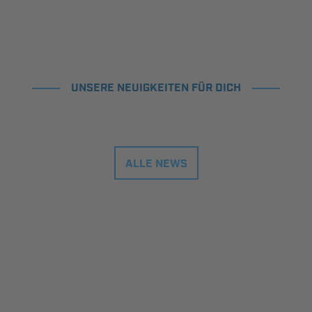
UNSERE NEUIGKEITEN FÜR DICH
ALLE NEWS