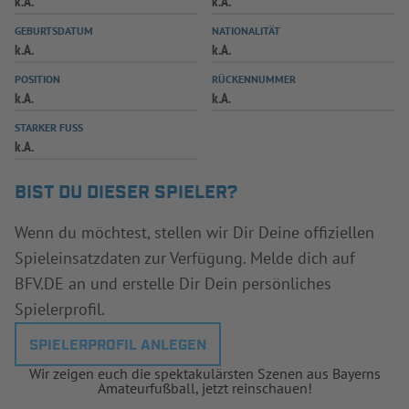
k.A.
k.A.
INFOTHEK
SPIELPLUS
GEBURTSDATUM
NATIONALITÄT
k.A.
k.A.
POSITION
RÜCKENNUMMER
k.A.
k.A.
STARKER FUSS
k.A.
BIST DU DIESER SPIELER?
Wenn du möchtest, stellen wir Dir Deine offiziellen
Spieleinsatzdaten zur Verfügung. Melde dich auf
BFV.DE an und erstelle Dir Dein persönliches
Spielerprofil.
SPIELERPROFIL ANLEGEN
Wir zeigen euch die spektakulärsten Szenen aus Bayerns
Amateurfußball, jetzt reinschauen!