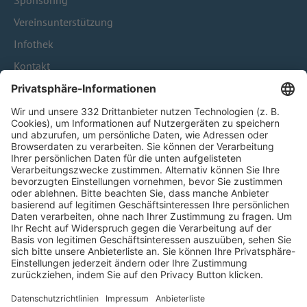
Sponsoring
Vereinsunterstützung
Infothek
Kontakt
HÄUFIG BESUCHTE SEITEN
Pässe und Vereinswechsel
Trainerausbildung
Schulungsangebot Vereinsmitarbeiter
BFV-Geschäftsstellen
Trainerbörse
Login SpielPlus
FOLGE DEM BFV