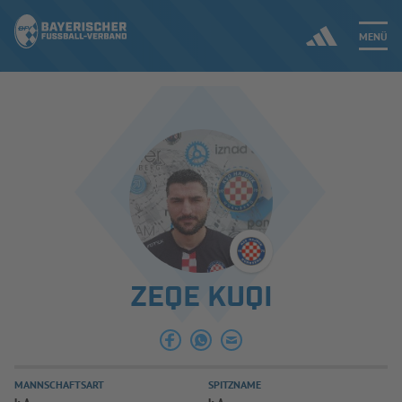
MENÜ
Jetzt einloggen
ERGEBNISSE & WETTBEWERBE
NEUIGKEITEN
SPIELBETRIEB & VERBANDSLEBEN
ZEQE KUQI
AUSBILDUNG & FÖRDERUNG
DER VERBAND
MANNSCHAFTSART
SPITZNAME