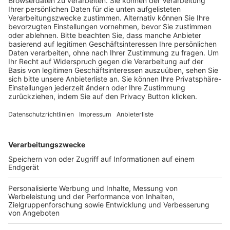
Trainerausbildung
Schulungsangebot Vereinsmitarbeiter
BFV-Geschäftsstellen
Trainerbörse
Login SpielPlus
FOLGE DEM BFV
TOP-VEREINE
TOP-PARTNER