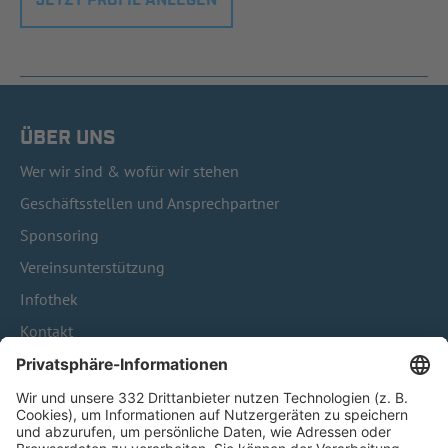
JETZT PROFIL ANLEGEN
ÜBER UNS
Wer wir sind & wofür wir stehen
Geschäftsstellen und Ansprechpartner
Sponsoring
Vereinsunterstützung
Infothek
Kontakt
HÄUFIG BESUCHTE SEITEN
Pässe und Vereinswechsel