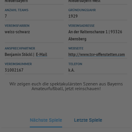
Niederbayern
Niederbayern West
ANZAHL TEAMS
GRÜNDUNGSJAHR
7
1929
VEREINSFARBEN
VEREINSADRESSE
weiss-schwarz
An der Keltenschanze 1 | 93326
Abensberg
ANSPRECHPARTNER
WEBSEITE
Benjamin Stöckl
E-Mail
http://www.tsv-offenstetten.com
VEREINSNUMMER
TELEFON
31002167
k.A.
Wir zeigen euch die spektakulärsten Szenen aus Bayerns
Amateurfußball, jetzt reinschauen!
Nächste Spiele
Letzte Spiele