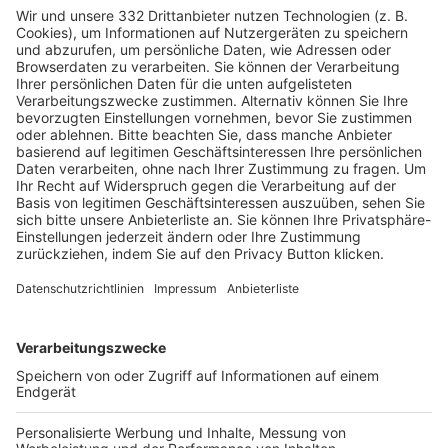
HÄUFIG BESUCHTE SEITEN
Pässe und Vereinswechsel
Trainerausbildung
Schulungsangebot Vereinsmitarbeiter
BFV-Geschäftsstellen
Trainerbörse
Login SpielPlus
FOLGE DEM BFV
TOP-VEREINE