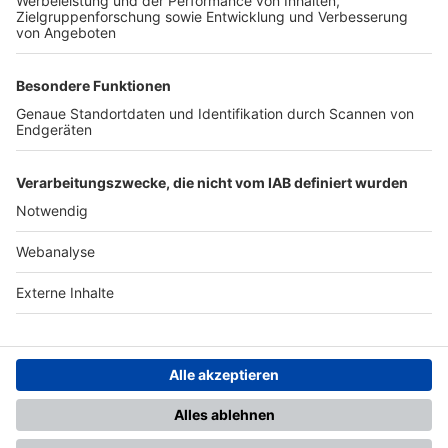
TOP-PARTNER
SFV
DFB
UEFA
FIFA
Nutzungsbedingungen
Datenschutz
Impressum