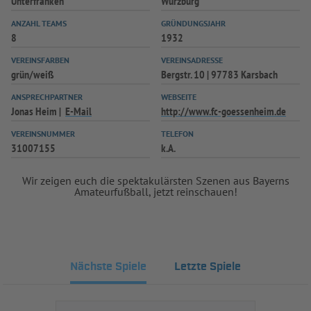
Unterfranken
Würzburg
ANZAHL TEAMS
GRÜNDUNGSJAHR
8
1932
VEREINSFARBEN
VEREINSADRESSE
grün/weiß
Bergstr. 10 | 97783 Karsbach
ANSPRECHPARTNER
WEBSEITE
Jonas Heim
E-Mail
http://www.fc-goessenheim.de
VEREINSNUMMER
TELEFON
31007155
k.A.
Wir zeigen euch die spektakulärsten Szenen aus Bayerns
Amateurfußball, jetzt reinschauen!
Nächste Spiele
Letzte Spiele