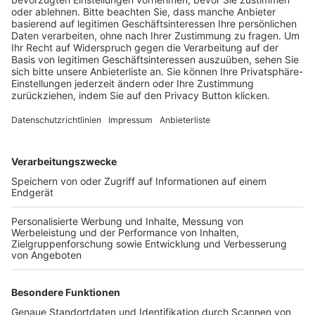
BFV-Geschäftsstellen
Trainerbörse
Login SpielPlus
FOLGE DEM BFV
TOP-VEREINE
TOP-PARTNER