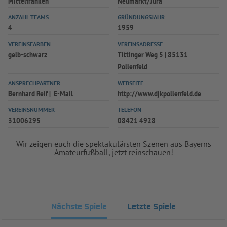
Mittelfranken
Neumarkt/Jura
ANZAHL TEAMS
GRÜNDUNGSJAHR
4
1959
VEREINSFARBEN
VEREINSADRESSE
gelb-schwarz
Tittinger Weg 5 | 85131
Pollenfeld
ANSPRECHPARTNER
WEBSEITE
Bernhard Reif
E-Mail
http://www.djkpollenfeld.de
VEREINSNUMMER
TELEFON
31006295
08421 4928
Wir zeigen euch die spektakulärsten Szenen aus Bayerns
Amateurfußball, jetzt reinschauen!
Nächste Spiele
Letzte Spiele