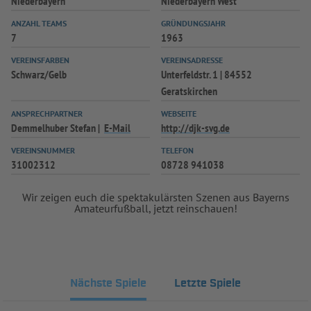
Niederbayern
Niederbayern West
INFOTHEK
SPIELPLUS
ANZAHL TEAMS
GRÜNDUNGSJAHR
7
1963
VEREINSFARBEN
VEREINSADRESSE
Schwarz/Gelb
Unterfeldstr. 1 | 84552
Geratskirchen
ANSPRECHPARTNER
WEBSEITE
Demmelhuber Stefan
E-Mail
http://djk-svg.de
VEREINSNUMMER
TELEFON
31002312
08728 941038
Wir zeigen euch die spektakulärsten Szenen aus Bayerns
Amateurfußball, jetzt reinschauen!
Nächste Spiele
Letzte Spiele