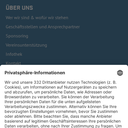
ÜBER UNS
Wer wir sind & wofür wir stehen
Geschäftsstellen und Ansprechpartner
Sponsoring
Vereinsunterstützung
Infothek
Kontakt
HÄUFIG BESUCHTE SEITEN
Pässe und Vereinswechsel
Trainerausbildung
Schulungsangebot Vereinsmitarbeiter
BFV-Geschäftsstellen
Trainerbörse