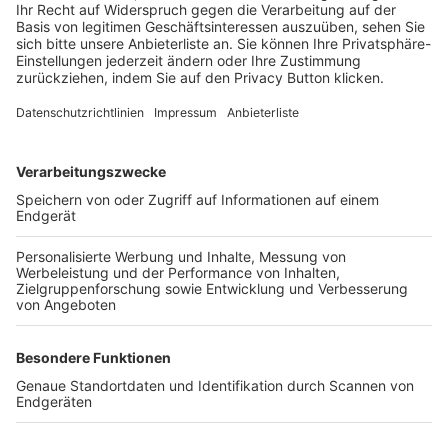
Login SpielPlus
FOLGE DEM BFV
TOP-VEREINE
TOP-PARTNER