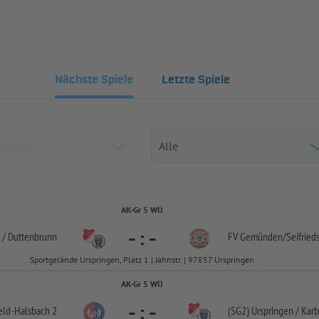
Nächste Spiele
Letzte Spiele
AK-Gr 5 WÜ
-
:
-
 /
Duttenbrunn
FV Gemünden/
Seifried
Sportgelände Urspringen, Platz 1 | Jahnstr. | 97857 Urspringen
AK-Gr 5 WÜ
-
:
-
eld-
Halsbach 2
(SG2) Urspringen /
Karb