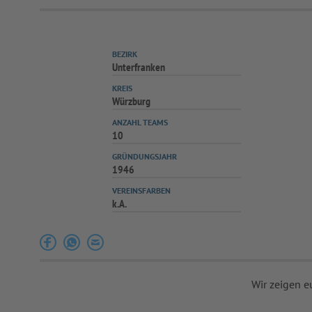
BEZIRK
Unterfranken
KREIS
Würzburg
ANZAHL TEAMS
10
GRÜNDUNGSJAHR
1946
VEREINSFARBEN
k.A.
Wir zeigen e