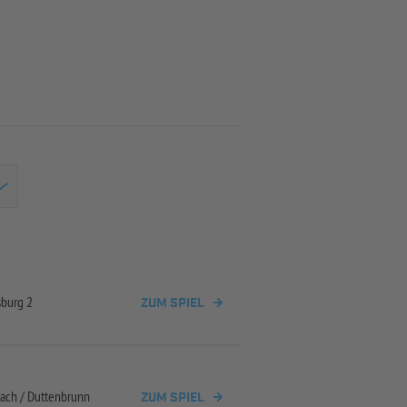
sburg 2
ZUM SPIEL
ach /
Duttenbrunn
ZUM SPIEL