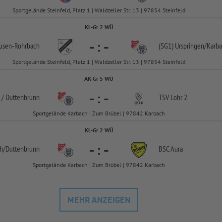
Sportgelände Steinfeld, Platz 1 | Waldzeller Str. 13 | 97854 Steinfeld
KL-Gr 2 WÜ
-
:
-
usen-
Rohrbach
(SG1) Urspringen/
Karba
Sportgelände Steinfeld, Platz 1 | Waldzeller Str. 13 | 97854 Steinfeld
AK-Gr 5 WÜ
-
:
-
 /
Duttenbrunn
TSV Lohr 2
Sportgelände Karbach | Zum Brübel | 97842 Karbach
KL-Gr 2 WÜ
-
:
-
h/
Duttenbrunn
BSC Aura
Sportgelände Karbach | Zum Brübel | 97842 Karbach
MEHR ANZEIGEN