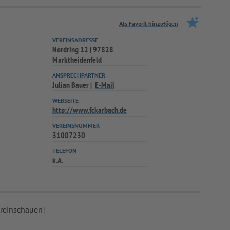
Als Favorit hinzufügen
VEREINSADRESSE
Nordring 12 | 97828
Marktheidenfeld
ANSPRECHPARTNER
Julian Bauer
E-Mail
WEBSEITE
http://www.fckarbach.de
VEREINSNUMMER
31007230
TELEFON
k.A.
 reinschauen!