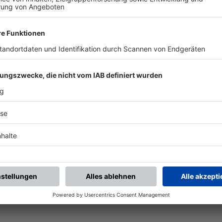
BFV-Widget generieren
Vereinsspielplan
Aktuelle Ansicht als
Alle künftigen Spiele des
Widget auf Ihre Website?
Vereins
Ganz einfach mit den BFV-
mannschaftsübergreifend
Widgets.
als PDF öffnen.