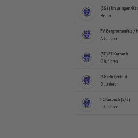
(SG1) Urspringen/Ka
Herren
FV Bergrothenfels / 
A-Junioren
(SG) FC Karbach
C-Junioren
(SG) Birkenfeld
D-Junioren
FC Karbach (5/5)
E-Junioren