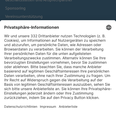
Sponsoring
Vereinsunterstützung
Infothek
Kontakt
HÄUFIG BESUCHTE SEITEN
Pässe und Vereinswechsel
Trainerausbildung
Schulungsangebot Vereinsmitarbeiter
BFV-Geschäftsstellen
Trainerbörse
Login SpielPlus
FOLGE DEM BFV