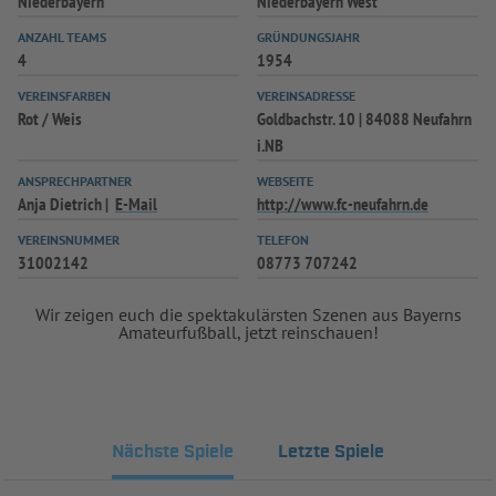
Niederbayern
Niederbayern West
INFOTHEK
SPIELPLUS
ANZAHL TEAMS
GRÜNDUNGSJAHR
4
1954
VEREINSFARBEN
VEREINSADRESSE
Rot / Weis
Goldbachstr. 10 | 84088 Neufahrn
i.NB
ANSPRECHPARTNER
WEBSEITE
Anja Dietrich
E-Mail
http://www.fc-neufahrn.de
VEREINSNUMMER
TELEFON
31002142
08773 707242
Wir zeigen euch die spektakulärsten Szenen aus Bayerns
Amateurfußball, jetzt reinschauen!
Nächste Spiele
Letzte Spiele