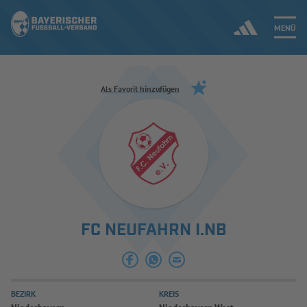
MENÜ
Jetzt einloggen
Als Favorit hinzufügen
ERGEBNISSE & WETTBEWERBE
NEUIGKEITEN
SPIELBETRIEB & VERBANDSLEBEN
FC NEUFAHRN I.NB
AUSBILDUNG & FÖRDERUNG
DER VERBAND
BEZIRK
KREIS