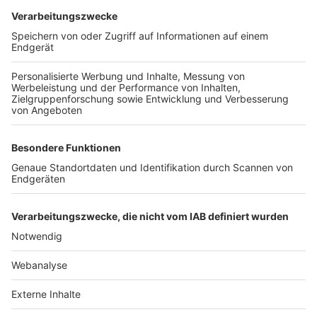
TOP-VEREINE
TOP-PARTNER
SFV
DFB
UEFA
FIFA