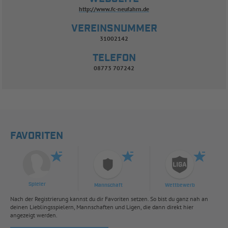
http://www.fc-neufahrn.de
VEREINSNUMMER
31002142
TELEFON
08773 707242
FAVORITEN
Spieler
Mannschaft
Wettbewerb
Nach der Registrierung kannst du dir Favoriten setzen. So bist du ganz nah an
deinen Lieblingsspielern, Mannschaften und Ligen, die dann direkt hier
angezeigt werden.