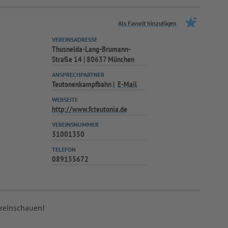
Als Favorit hinzufügen
VEREINSADRESSE
Thusnelda-Lang-Brumann-
Straße 14 | 80637 München
ANSPRECHPARTNER
Teutonenkampfbahn
E-Mail
WEBSEITE
http://www.fcteutonia.de
VEREINSNUMMER
N
31001350
TELEFON
089155672
 reinschauen!