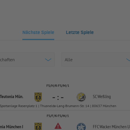
Nächste Spiele
Letzte Spiele
FS/H/K-FS/M/1
-
:
-
 Teutonia Mün.
SC Weßling
Sportanlage Rasenplatz 1 | Thusnelda-Lang-Brumann-Str. 14 | 80637 München
FS/F/K-FS/M/1
onia München I
FFC Wacker München 