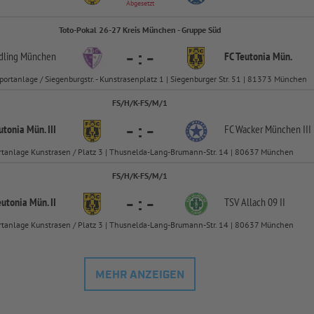
Abgesetzt
Toto-Pokal 26-27 Kreis München - Gruppe Süd
-
:
-
dling München
FC Teutonia Mün.
Sportanlage / Siegenburgstr. - Kunstrasenplatz 1 | Siegenburger Str. 51 | 81373 München
FS/H/K-FS/M/1
-
:
-
utonia Mün. III
FC Wacker München III
rtanlage Kunstrasen / Platz 3 | Thusnelda-Lang-Brumann-Str. 14 | 80637 München
FS/H/K-FS/M/1
-
:
-
eutonia Mün. II
TSV Allach 09 II
rtanlage Kunstrasen / Platz 3 | Thusnelda-Lang-Brumann-Str. 14 | 80637 München
MEHR ANZEIGEN