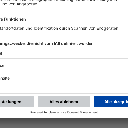
BFV-Widget generieren
Vereinsspielplan
Aktuelle Ansicht als
Alle künftigen Spiele des
Widget auf Ihre Website?
Vereins
Ganz einfach mit den BFV-
mannschaftsübergreifend
Widgets.
als PDF öffnen.