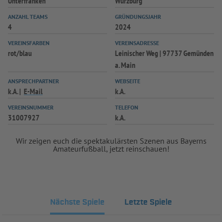
Unterfranken
Würzburg
INFOTHEK
SPIELPLUS
ANZAHL TEAMS
GRÜNDUNGSJAHR
4
2024
VEREINSFARBEN
VEREINSADRESSE
rot/blau
Leinischer Weg | 97737 Gemünden
a. Main
ANSPRECHPARTNER
WEBSEITE
k.A.
E-Mail
k.A.
VEREINSNUMMER
TELEFON
31007927
k.A.
Wir zeigen euch die spektakulärsten Szenen aus Bayerns
Amateurfußball, jetzt reinschauen!
Nächste Spiele
Letzte Spiele