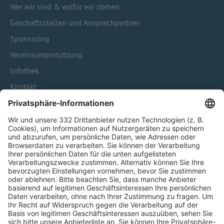
Wer wir sind & wofür wir stehen
Geschäftsstellen und Ansprechpartner
Sponsoring
Vereinsunterstützung
Infothek
Kontakt
HÄUFIG BESUCHTE SEITEN
Pässe und Vereinswechsel
Trainerausbildung
Schulungsangebot Vereinsmitarbeiter
BFV-Geschäftsstellen
Trainerbörse
Login SpielPlus