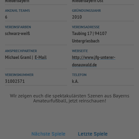
Niederbayern
Niederbayern Ost
ANZAHL TEAMS
GRÜNDUNGSJAHR
6
2010
VEREINSFARBEN
VEREINSADRESSE
schwarz-weiß
Taubing 17 | 94107
Untergriesbach
ANSPRECHPARTNER
WEBSEITE
Michael Graml
E-Mail
http://www.jfg-unterer-
donauwald.de
VEREINSNUMMER
TELEFON
31002571
k.A.
Wir zeigen euch die spektakulärsten Szenen aus Bayerns
Amateurfußball, jetzt reinschauen!
Nächste Spiele
Letzte Spiele