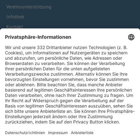
Vereinsunterstützung
Infothek
Kontakt
HÄUFIG BESUCHTE SEITEN
Pässe und Vereinswechsel
Trainerausbildung
Schulungsangebot Vereinsmitarbeiter
BFV-Geschäftsstellen
Trainerbörse
Login SpielPlus
FOLGE DEM BFV