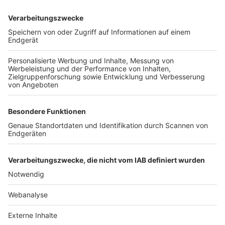
TOP-VEREINE
TOP-PARTNER
SFV
DFB
UEFA
FIFA
Nutzungsbedingungen
Datenschutz
Impressum