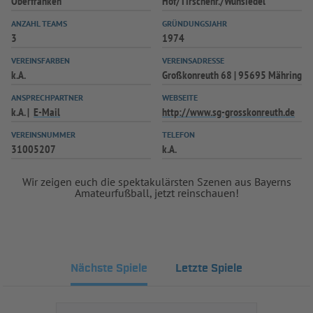
Oberfranken
Hof/Tirschenr./Wunsiedel
INFOTHEK
SPIELPLUS
ANZAHL TEAMS
GRÜNDUNGSJAHR
3
1974
VEREINSFARBEN
VEREINSADRESSE
k.A.
Großkonreuth 68 | 95695 Mähring
ANSPRECHPARTNER
WEBSEITE
k.A.
E-Mail
http://www.sg-grosskonreuth.de
VEREINSNUMMER
TELEFON
31005207
k.A.
Wir zeigen euch die spektakulärsten Szenen aus Bayerns
Amateurfußball, jetzt reinschauen!
Nächste Spiele
Letzte Spiele