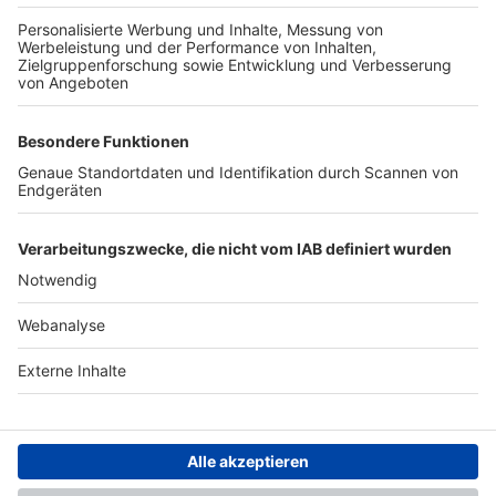
TOP-PARTNER
SFV
DFB
UEFA
FIFA
Nutzungsbedingungen
Datenschutz
Impressum