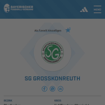
MENÜ
Jetzt einloggen
Als Favorit hinzufügen
ERGEBNISSE & WETTBEWERBE
NEUIGKEITEN
SPIELBETRIEB & VERBANDSLEBEN
SG GROSSKONREUTH
AUSBILDUNG & FÖRDERUNG
DER VERBAND
BEZIRK
KREIS