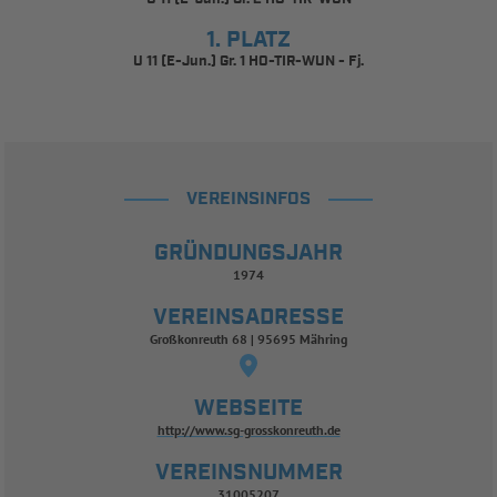
1. PLATZ
U 11 (E-Jun.) Gr. 1 HO-TIR-WUN - Fj.
VEREINSINFOS
GRÜNDUNGSJAHR
1974
VEREINSADRESSE
Großkonreuth 68 | 95695 Mähring
WEBSEITE
http://www.sg-grosskonreuth.de
VEREINSNUMMER
31005207