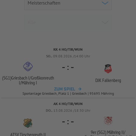
KK 4 HO/TIR/WUN
SO..
09.08.2026 /14:00 Uhr
-
:
-
(SG1)Griesbach I/
Großkonreuth
DJK Falkenberg
I/
Mähring I
ZUM SPIEL
Sportanlage Griesbach, Platz 1 | Griesbach | 95695 Mähring
AK 4 HO/TIR/WUN
DO..
13.08.2026 /18:30 Uhr
-
:
-
9er (SG2) Mähring II/
ATSV Tirschenreuth II