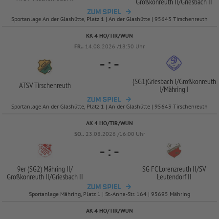
Großkonreuth II/
Griesbach II
ZUM SPIEL
Sportanlage An der Glashütte, Platz 1 | An der Glashütte | 95643 Tirschenreuth
KK 4 HO/TIR/WUN
FR..
14.08.2026 /18:30 Uhr
-
:
-
(SG1)Griesbach I/
Großkonreuth
ATSV Tirschenreuth
I/
Mähring I
ZUM SPIEL
Sportanlage An der Glashütte, Platz 1 | An der Glashütte | 95643 Tirschenreuth
AK 4 HO/TIR/WUN
SO..
23.08.2026 /16:00 Uhr
-
:
-
9er (SG2) Mähring II/
SG FC Lorenzreuth II/
SV
Großkonreuth II/
Griesbach II
Leutendorf II
ZUM SPIEL
Sportanlage Mähring, Platz 1 | St.-Anna-Str. 164 | 95695 Mähring
AK 4 HO/TIR/WUN