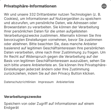
HÄUFIG BESUCHTE SEITEN
Pässe und Vereinswechsel
Trainerausbildung
Schulungsangebot Vereinsmitarbeiter
BFV-Geschäftsstellen
Trainerbörse
Login SpielPlus
FOLGE DEM BFV
TOP-VEREINE