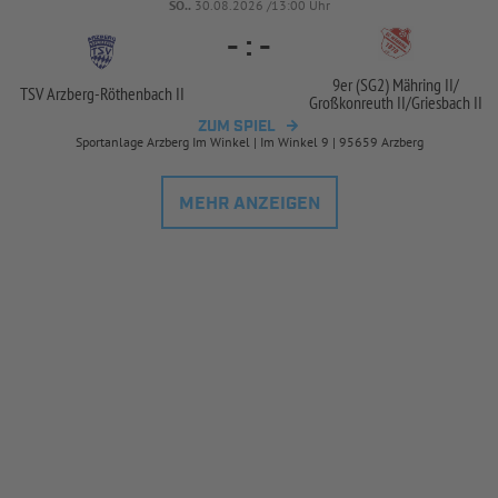
SO..
30.08.2026 /13:00 Uhr
-
:
-
9er (SG2) Mähring II/
TSV Arzberg-
Röthenbach II
Großkonreuth II/
Griesbach II
ZUM SPIEL
Sportanlage Arzberg Im Winkel | Im Winkel 9 | 95659 Arzberg
MEHR ANZEIGEN