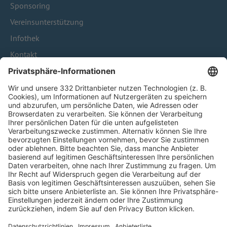
Sponsoring
Vereinsunterstützung
Infothek
Kontakt
HÄUFIG BESUCHTE SEITEN
Pässe und Vereinswechsel
Trainerausbildung
Schulungsangebot Vereinsmitarbeiter
BFV-Geschäftsstellen
Trainerbörse
Login SpielPlus
FOLGE DEM BFV