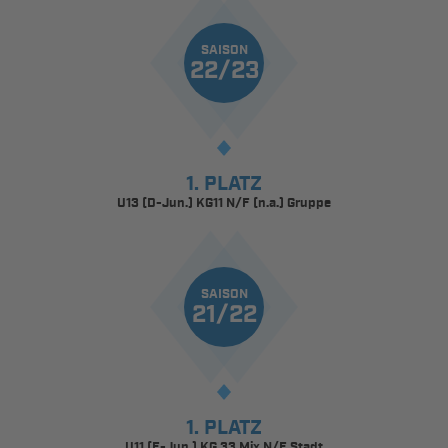
SAISON
22/23
1. PLATZ
U13 (D-Jun.) KG11 N/F (n.a.) Gruppe
SAISON
21/22
1. PLATZ
U11 (E-Jun.) KG 33 Mix N/F Stadt