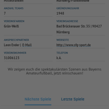
Mittelfranken
Nürnberg/Frankenhöhe
ANZAHL TEAMS
GRÜNDUNGSJAHR
7
1948
VEREINSFARBEN
VEREINSADRESSE
Grün-Weiß
Bad Brückenauer Str. 35 | 90427
Nürnberg
ANSPRECHPARTNER
WEBSEITE
Leon Ender
E-Mail
http://www.sfg-sport.de
VEREINSNUMMER
TELEFON
31006123
k.A.
Wir zeigen euch die spektakulärsten Szenen aus Bayerns
Amateurfußball, jetzt reinschauen!
Nächste Spiele
Letzte Spiele