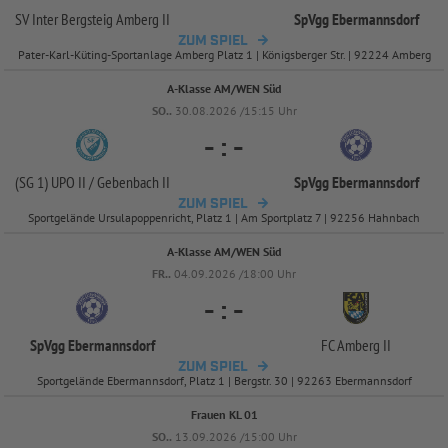
SV Inter Bergsteig Amberg II
SpVgg Ebermannsdorf
ZUM SPIEL
Pater-Karl-Küting-Sportanlage Amberg Platz 1 | Königsberger Str. | 92224 Amberg
A-Klasse AM/WEN Süd
SO..
30.08.2026 /15:15 Uhr
-
:
-
(SG 1) UPO II /
Gebenbach II
SpVgg Ebermannsdorf
ZUM SPIEL
Sportgelände Ursulapoppenricht, Platz 1 | Am Sportplatz 7 | 92256 Hahnbach
A-Klasse AM/WEN Süd
FR..
04.09.2026 /18:00 Uhr
-
:
-
SpVgg Ebermannsdorf
FC Amberg II
ZUM SPIEL
Sportgelände Ebermannsdorf, Platz 1 | Bergstr. 30 | 92263 Ebermannsdorf
Frauen KL 01
SO..
13.09.2026 /15:00 Uhr