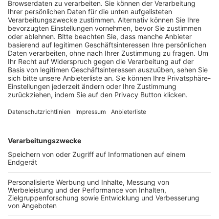
Trainerausbildung
Schulungsangebot Vereinsmitarbeiter
BFV-Geschäftsstellen
Trainerbörse
Login SpielPlus
FOLGE DEM BFV
TOP-VEREINE
TOP-PARTNER