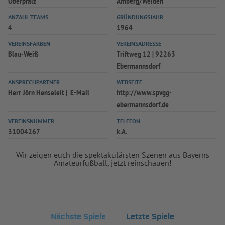
Oberpfalz
Amberg/Weiden
ANZAHL TEAMS
GRÜNDUNGSJAHR
4
1964
VEREINSFARBEN
VEREINSADRESSE
Blau-Weiß
Triftweg 12 | 92263
Ebermannsdorf
ANSPRECHPARTNER
WEBSEITE
Herr Jörn Henseleit
E-Mail
http://www.spvgg-
ebermannsdorf.de
VEREINSNUMMER
TELEFON
31004267
k.A.
Wir zeigen euch die spektakulärsten Szenen aus Bayerns
Amateurfußball, jetzt reinschauen!
Nächste Spiele
Letzte Spiele