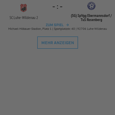
-
:
-
(SG) SpVgg Ebermannsdorf /
SC Luhe-
Wildenau 2
TuS Rosenberg
ZUM SPIEL
Michael-Höbauer-Stadion, Platz 1 | Sportplatzstr. 40 | 92706 Luhe-Wildenau
MEHR ANZEIGEN