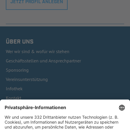
JETZT PROFIL ANLEGEN
ÜBER UNS
Wer wir sind & wofür wir stehen
Geschäftsstellen und Ansprechpartner
Sponsoring
Vereinsunterstützung
Infothek
Kontakt
HÄUFIG BESUCHTE SEITEN
Pässe und Vereinswechsel