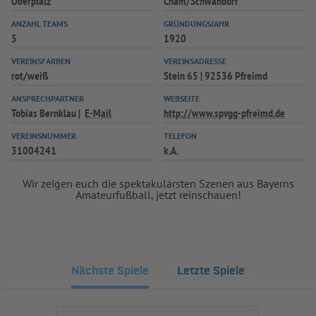
Oberpfalz
Cham/Schwandorf
INFOTHEK
SPIELPLUS
ANZAHL TEAMS
GRÜNDUNGSJAHR
5
1920
VEREINSFARBEN
VEREINSADRESSE
rot/weiß
Stein 65 | 92536 Pfreimd
ANSPRECHPARTNER
WEBSEITE
Tobias Bernklau
E-Mail
http://www.spvgg-pfreimd.de
VEREINSNUMMER
TELEFON
31004241
k.A.
Wir zeigen euch die spektakulärsten Szenen aus Bayerns
Amateurfußball, jetzt reinschauen!
Nächste Spiele
Letzte Spiele