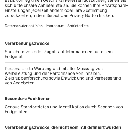
Login SpielPlus
FOLGE DEM BFV
TOP-VEREINE
TOP-PARTNER