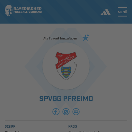
MENÜ
Jetzt einloggen
Als Favorit hinzufügen
ERGEBNISSE & WETTBEWERBE
NEUIGKEITEN
SPIELBETRIEB & VERBANDSLEBEN
SPVGG PFREIMD
AUSBILDUNG & FÖRDERUNG
DER VERBAND
BEZIRK
KREIS