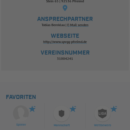
Stein 65 | 92536 Pfreimd
ANSPRECHPARTNER
Tobias Bernklau
E-Mail senden
WEBSEITE
http://www.spvgg-pfreimd.de
VEREINSNUMMER
31004241
FAVORITEN
Spieler
Mannschaft
Wettbewerb