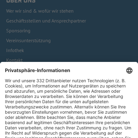
ÜBER UNS
Wer wir sind & wofür wir stehen
Geschäftsstellen und Ansprechpartner
Sponsoring
Vereinsunterstützung
Infothek
Kontakt
HÄUFIG BESUCHTE SEITEN
Pässe und Vereinswechsel
Trainerausbildung
Schulungsangebot Vereinsmitarbeiter
BFV-Geschäftsstellen
Trainerbörse