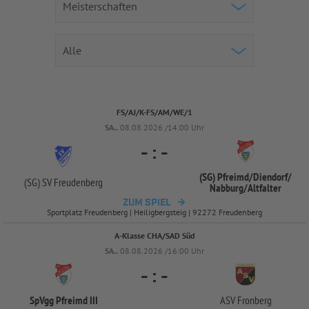
FS/AJ/K-FS/AM/WE/1
SA..
08.08.2026 /14:00 Uhr
-
:
-
(SG) Pfreimd/
Diendorf/
(SG) SV Freudenberg
Nabburg/
Altfalter
ZUM SPIEL
Sportplatz Freudenberg | Heiligbergsteig | 92272 Freudenberg
A-Klasse CHA/SAD Süd
SA..
08.08.2026 /16:00 Uhr
-
:
-
SpVgg Pfreimd III
ASV Fronberg