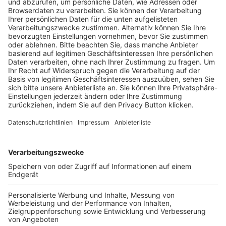
Trainerausbildung
Schulungsangebot Vereinsmitarbeiter
BFV-Geschäftsstellen
Trainerbörse
Login SpielPlus
FOLGE DEM BFV
TOP-VEREINE