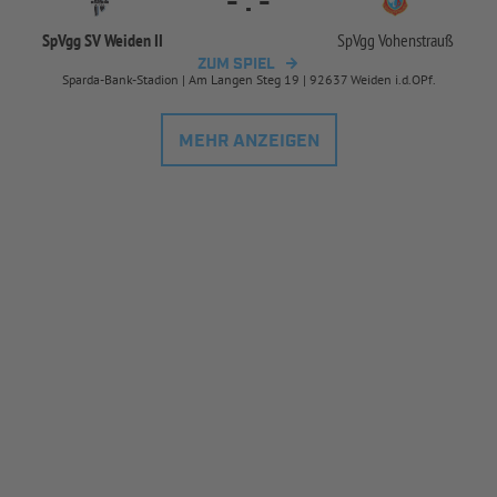
-
:
-
SpVgg SV Weiden II
SpVgg Vohenstrauß
ZUM SPIEL
Sparda-Bank-Stadion | Am Langen Steg 19 | 92637 Weiden i.d.OPf.
MEHR ANZEIGEN