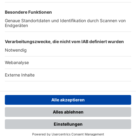
TOP-PARTNER
SFV
DFB
UEFA
FIFA
Nutzungsbedingungen
Datenschutz
Impressum