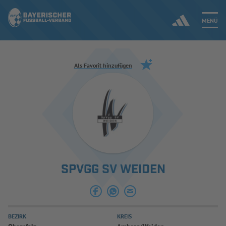
MENÜ
Jetzt einloggen
Als Favorit hinzufügen
ERGEBNISSE & WETTBEWERBE
NEUIGKEITEN
SPIELBETRIEB & VERBANDSLEBEN
SPVGG SV WEIDEN
AUSBILDUNG & FÖRDERUNG
DER VERBAND
BEZIRK
KREIS