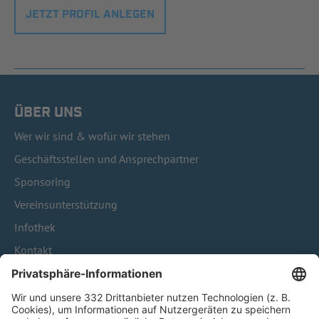
JETZT PROFIL ANLEGEN
ÜBER UNS
Wer wir sind & wofür wir stehen
Geschäftsstellen und Ansprechpartner
Sponsoring
Vereinsunterstützung
Infothek
Kontakt
HÄUFIG BESUCHTE SEITEN
Pässe und Vereinswechsel