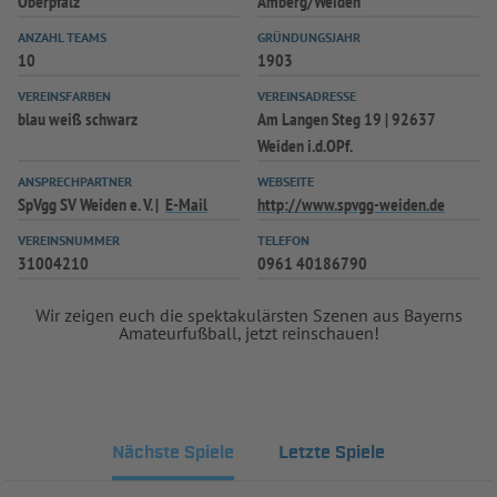
Oberpfalz
Amberg/Weiden
INFOTHEK
SPIELPLUS
ANZAHL TEAMS
GRÜNDUNGSJAHR
10
1903
VEREINSFARBEN
VEREINSADRESSE
blau weiß schwarz
Am Langen Steg 19 | 92637
Weiden i.d.OPf.
ANSPRECHPARTNER
WEBSEITE
SpVgg SV Weiden e. V.
E-Mail
http://www.spvgg-weiden.de
VEREINSNUMMER
TELEFON
31004210
0961 40186790
Wir zeigen euch die spektakulärsten Szenen aus Bayerns
Amateurfußball, jetzt reinschauen!
Nächste Spiele
Letzte Spiele