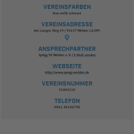
VEREINSFARBEN
blau weiß schwarz
VEREINSADRESSE
Am Langen Steg 19 | 92637 Weiden i.d.OPf.
ANSPRECHPARTNER
SpVgg SV Weiden e. V.
E-Mail senden
WEBSEITE
http://www.spvgg-weiden.de
VEREINSNUMMER
31004210
TELEFON
0961 40186790