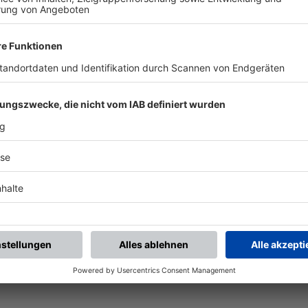
BFV-Widget generieren
Vereinsspielplan
Aktuelle Ansicht als
Alle künftigen Spiele des
Widget auf Ihre Website?
Vereins
Ganz einfach mit den BFV-
mannschaftsübergreifend
Widgets.
als PDF öffnen.