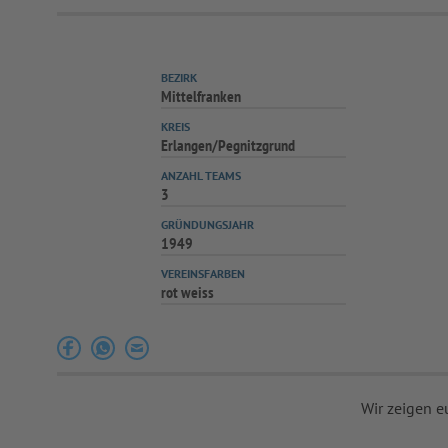
BEZIRK
Mittelfranken
KREIS
Erlangen/Pegnitzgrund
ANZAHL TEAMS
3
GRÜNDUNGSJAHR
1949
VEREINSFARBEN
rot weiss
Wir zeigen e