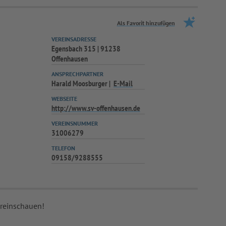
Als Favorit hinzufügen
VEREINSADRESSE
Egensbach 315 | 91238
Offenhausen
ANSPRECHPARTNER
Harald Moosburger
E-Mail
WEBSEITE
http://www.sv-offenhausen.de
VEREINSNUMMER
31006279
TELEFON
09158/9288555
 reinschauen!