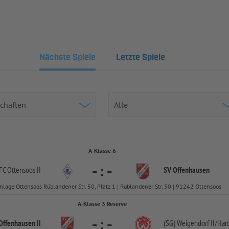
Nächste Spiele
Letzte Spiele
A-Klasse 6
-
:
-
FC Ottensoos II
SV Offenhausen
nlage Ottensoos Rüblandener Str. 50, Platz 1 | Rüblandener Str. 50 | 91242 Ottensoos
A-Klasse 3 Reserve
-
:
-
Offenhausen II
(SG) Weigendorf II/
Har