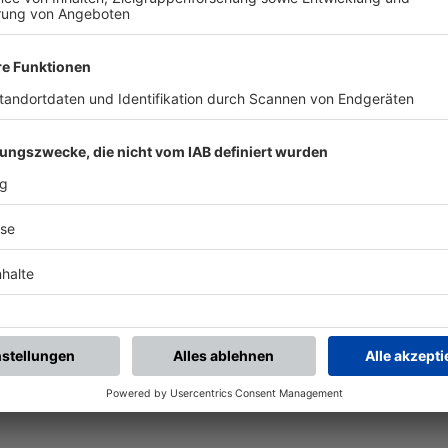
BFV-Widget generieren
Vereinsspielplan
Aktuelle Ansicht als
Alle künftigen Spiele des
Widget auf Ihre Website?
Vereins
Ganz einfach mit den BFV-
mannschaftsübergreifend
Widgets.
als PDF öffnen.