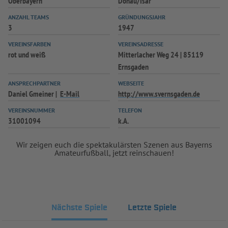
Oberbayern
Donau/Isar
ANZAHL TEAMS
GRÜNDUNGSJAHR
3
1947
VEREINSFARBEN
VEREINSADRESSE
rot und weiß
Mitterlacher Weg 24 | 85119
Ernsgaden
ANSPRECHPARTNER
WEBSEITE
Daniel Gmeiner
E-Mail
http://www.svernsgaden.de
VEREINSNUMMER
TELEFON
31001094
k.A.
Wir zeigen euch die spektakulärsten Szenen aus Bayerns
Amateurfußball, jetzt reinschauen!
Nächste Spiele
Letzte Spiele