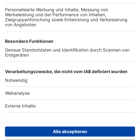
TOP-PARTNER
SFV
DFB
UEFA
FIFA
Nutzungsbedingungen
Datenschutz
Impressum