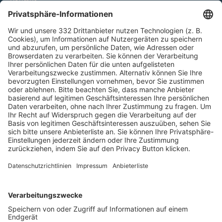
HÄUFIG BESUCHTE SEITEN
Pässe und Vereinswechsel
Trainerausbildung
Schulungsangebot Vereinsmitarbeiter
BFV-Geschäftsstellen
Trainerbörse
Login SpielPlus
FOLGE DEM BFV
TOP-VEREINE