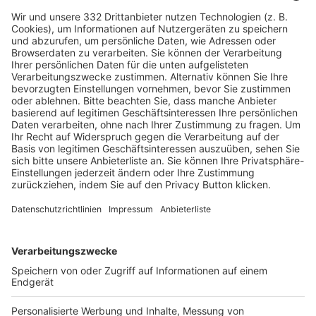
HÄUFIG BESUCHTE SEITEN
Pässe und Vereinswechsel
Trainerausbildung
Schulungsangebot Vereinsmitarbeiter
BFV-Geschäftsstellen
Trainerbörse
Login SpielPlus
FOLGE DEM BFV
TOP-VEREINE