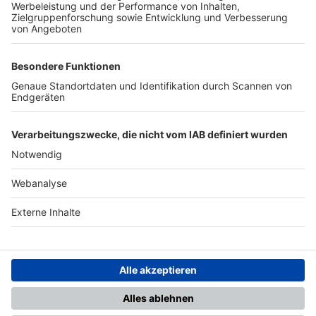
TOP-PARTNER
SFV
DFB
UEFA
FIFA
Nutzungsbedingungen
Datenschutz
Impressum