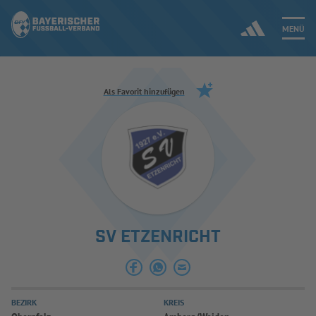
MENÜ
Jetzt einloggen
Als Favorit hinzufügen
ERGEBNISSE & WETTBEWERBE
NEUIGKEITEN
SPIELBETRIEB & VERBANDSLEBEN
SV ETZENRICHT
AUSBILDUNG & FÖRDERUNG
DER VERBAND
BEZIRK
KREIS