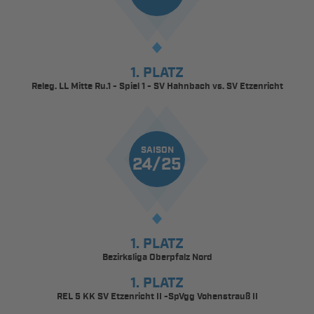
1. PLATZ
Releg. LL Mitte Ru.1 - Spiel 1 - SV Hahnbach vs. SV Etzenricht
SAISON
24/25
1. PLATZ
Bezirksliga Oberpfalz Nord
1. PLATZ
REL 5 KK SV Etzenricht II -SpVgg Vohenstrauß II