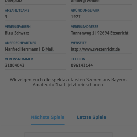
Oberpfalz
Amberg/Weiden
INFOTHEK
SPIELPLUS
ANZAHL TEAMS
GRÜNDUNGSJAHR
3
1927
VEREINSFARBEN
VEREINSADRESSE
Blau-Schwarz
Tannenweg 1 | 92694 Etzenricht
ANSPRECHPARTNER
WEBSEITE
Manfred Herrmann
E-Mail
http://www.svetzenricht.de
VEREINSNUMMER
TELEFON
31004043
096143144
Wir zeigen euch die spektakulärsten Szenen aus Bayerns
Amateurfußball, jetzt reinschauen!
Nächste Spiele
Letzte Spiele