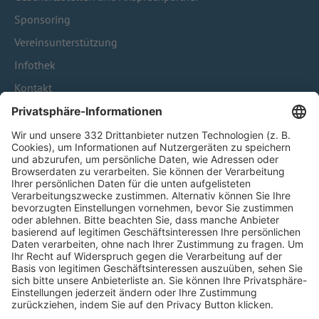
Sponsoring
Vereinsunterstützung
Infothek
Kontakt
HÄUFIG BESUCHTE SEITEN
Pässe und Vereinswechsel
Trainerausbildung
Schulungsangebot Vereinsmitarbeiter
BFV-Geschäftsstellen
Trainerbörse
Login SpielPlus
FOLGE DEM BFV