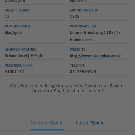
Oberbayern
München
ANZAHL TEAMS
GRÜNDUNGSJAHR
12
1928
VEREINSFARBEN
VEREINSADRESSE
blau/gelb
Unterer Bründlweg 1 | 85778
Haimhausen
ANSPRECHPARTNER
WEBSEITE
Schmid Josef
E-Mail
http://www.svhaimhausen.de
VEREINSNUMMER
TELEFON
31001152
08133994474
Wir zeigen euch die spektakulärsten Szenen aus Bayerns
Amateurfußball, jetzt reinschauen!
Nächste Spiele
Letzte Spiele