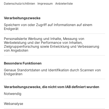
TOP-VEREINE
TOP-PARTNER
SFV
DFB
UEFA
FIFA