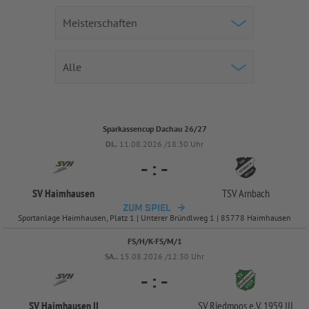
Sparkassencup Dachau 26/27
DI..
11.08.2026 /18:30 Uhr
-
:
-
SV Haimhausen
TSV Arnbach
ZUM SPIEL
Sportanlage Haimhausen, Platz 1 | Unterer Bründlweg 1 | 85778 Haimhausen
FS/H/K-FS/M/1
SA..
15.08.2026 /12:30 Uhr
-
:
-
SV Haimhausen II
SV Riedmoos e.V. 1959 III