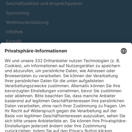
Geschäftsstellen und Ansprechpartner
Sponsoring
Vereinsunterstützung
Infothek
Kontakt
HÄUFIG BESUCHTE SEITEN
Pässe und Vereinswechsel
Trainerausbildung
Schulungsangebot Vereinsmitarbeiter
BFV-Geschäftsstellen
Trainerbörse
Login SpielPlus