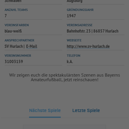
Schwaben
Augsburg
INFOTHEK
SPIELPLUS
ANZAHL TEAMS
GRÜNDUNGSJAHR
7
1947
VEREINSFARBEN
VEREINSADRESSE
blau-weiß
Bahnhofstr. 23 | 86857 Hurlach
ANSPRECHPARTNER
WEBSEITE
SV Hurlach
E-Mail
http://www.sv-hurlach.de
VEREINSNUMMER
TELEFON
31003159
k.A.
Wir zeigen euch die spektakulärsten Szenen aus Bayerns
Amateurfußball, jetzt reinschauen!
Nächste Spiele
Letzte Spiele