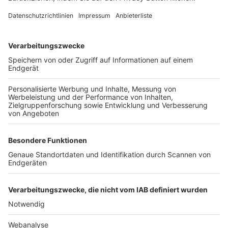
FOLGE DEM BFV
TOP-VEREINE
TOP-PARTNER
SFV
DFB
UEFA
FIFA