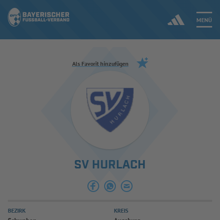
MENÜ
Jetzt einloggen
Als Favorit hinzufügen
ERGEBNISSE & WETTBEWERBE
NEUIGKEITEN
SPIELBETRIEB & VERBANDSLEBEN
SV HURLACH
AUSBILDUNG & FÖRDERUNG
DER VERBAND
BEZIRK
KREIS