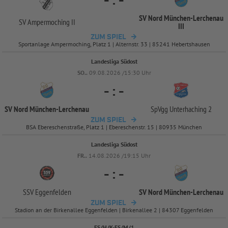
-
:
-
SV Nord München-
Lerchenau
SV Ampermoching II
III
ZUM SPIEL
Sportanlage Ampermoching, Platz 1 | Alternstr. 33 | 85241 Hebertshausen
Landesliga Südost
SO..
09.08.2026 /15:30 Uhr
-
:
-
SV Nord München-
Lerchenau
SpVgg Unterhaching 2
ZUM SPIEL
BSA Ebereschenstraße, Platz 1 | Ebereschenstr. 15 | 80935 München
Landesliga Südost
FR..
14.08.2026 /19:15 Uhr
-
:
-
SSV Eggenfelden
SV Nord München-
Lerchenau
ZUM SPIEL
Stadion an der Birkenallee Eggenfelden | Birkenallee 2 | 84307 Eggenfelden
FS/H/K-FS/M/1