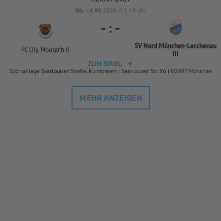
SO..
16.08.2026 /12:45 Uhr
-
:
-
SV Nord München-
Lerchenau
FC Oly. Moosach II
III
ZUM SPIEL
Sportanlage Saarlouiser Straße, Kunstrasen | Saarlouiser Str. 86 | 80997 München
MEHR ANZEIGEN