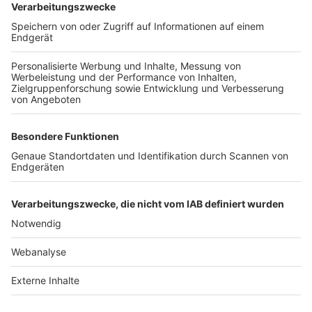
TOP-VEREINE
TOP-PARTNER
SFV
DFB
UEFA
FIFA
Nutzungsbedingungen
Datenschutz
Impressum