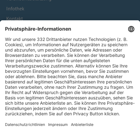
Infothek
Kontakt
HÄUFIG BESUCHTE SEITEN
Pässe und Vereinswechsel
Trainerausbildung
Schulungsangebot Vereinsmitarbeiter
BFV-Geschäftsstellen
Trainerbörse
Login SpielPlus
FOLGE DEM BFV