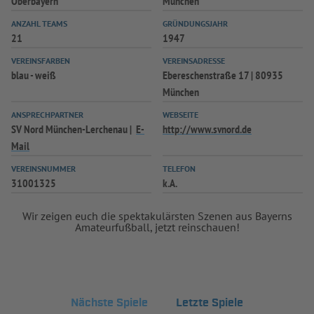
Oberbayern
München
ANZAHL TEAMS
GRÜNDUNGSJAHR
21
1947
VEREINSFARBEN
VEREINSADRESSE
blau - weiß
Ebereschenstraße 17 | 80935
München
ANSPRECHPARTNER
WEBSEITE
SV Nord München-Lerchenau
E-
http://www.svnord.de
Mail
VEREINSNUMMER
TELEFON
31001325
k.A.
Wir zeigen euch die spektakulärsten Szenen aus Bayerns
Amateurfußball, jetzt reinschauen!
Nächste Spiele
Letzte Spiele