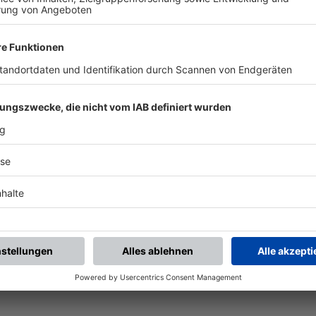
BFV-Widget generieren
Vereinsspielplan
Aktuelle Ansicht als
Alle künftigen Spiele des
Widget auf Ihre Website?
Vereins
Ganz einfach mit den BFV-
mannschaftsübergreifend
Widgets.
als PDF öffnen.