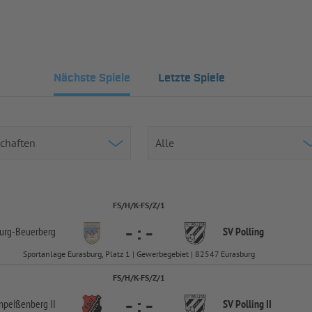
Nächste Spiele
Letzte Spiele
FS/H/K-FS/Z/1
-
:
-
urg-
Beuerberg
SV Polling
Sportanlage Eurasburg, Platz 1 | Gewerbegebiet | 82547 Eurasburg
FS/H/K-FS/Z/1
-
:
-
peißenberg II
SV Polling II