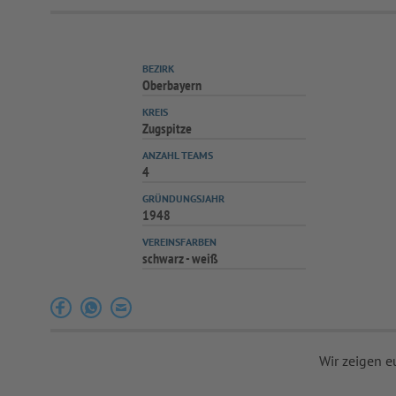
BEZIRK
Oberbayern
KREIS
Zugspitze
ANZAHL TEAMS
4
GRÜNDUNGSJAHR
1948
VEREINSFARBEN
schwarz - weiß
Wir zeigen e