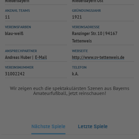
Niederbayern
Niederbayern Ost
ANZAHL TEAMS
GRÜNDUNGSJAHR
11
1921
VEREINSFARBEN
VEREINSADRESSE
blau-weiß
Ranzinger Str. 10 | 94167
Tettenweis
ANSPRECHPARTNER
WEBSEITE
Andreas Huber
E-Mail
http://www.sv-tettenweis.de
VEREINSNUMMER
TELEFON
31002242
k.A.
Wir zeigen euch die spektakulärsten Szenen aus Bayerns
Amateurfußball, jetzt reinschauen!
Nächste Spiele
Letzte Spiele