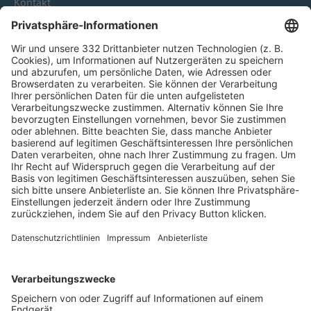
Kontakt
HÄUFIG BESUCHTE SEITEN
Pässe und Vereinswechsel
Trainerausbildung
Schulungsangebot Vereinsmitarbeiter
BFV-Geschäftsstellen
Trainerbörse
Login SpielPlus
FOLGE DEM BFV
TOP-VEREINE