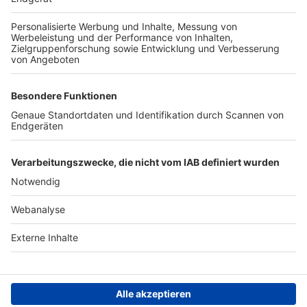
TOP-PARTNER
SFV
DFB
UEFA
FIFA
Nutzungsbedingungen
Datenschutz
Impressum