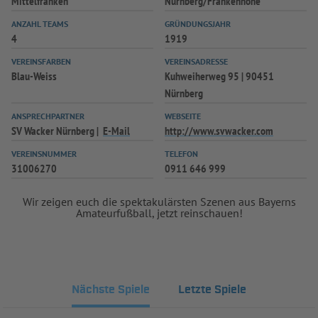
Mittelfranken
Nürnberg/Frankenhöhe
ANZAHL TEAMS
GRÜNDUNGSJAHR
4
1919
VEREINSFARBEN
VEREINSADRESSE
Blau-Weiss
Kuhweiherweg 95 | 90451
Nürnberg
ANSPRECHPARTNER
WEBSEITE
SV Wacker Nürnberg
E-Mail
http://www.svwacker.com
VEREINSNUMMER
TELEFON
31006270
0911 646 999
Wir zeigen euch die spektakulärsten Szenen aus Bayerns
Amateurfußball, jetzt reinschauen!
Nächste Spiele
Letzte Spiele