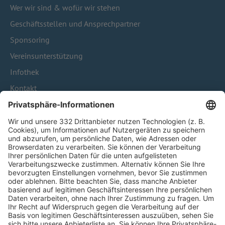
Wer wir sind & wofür wir stehen
Geschäftsstellen und Ansprechpartner
Sponsoring
Vereinsunterstützung
Infothek
Kontakt
HÄUFIG BESUCHTE SEITEN
Pässe und Vereinswechsel
Trainerausbildung
Schulungsangebot Vereinsmitarbeiter
BFV-Geschäftsstellen
Trainerbörse
Login SpielPlus