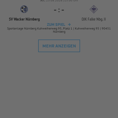
SO..
23.08.2026 /15:00 Uhr
-
:
-
SV Wacker Nürnberg
DJK Falke Nbg. II
ZUM SPIEL
Sportanlage Nürnberg Kuhweiherweg 95, Platz 1 | Kuhweiherweg 95 | 90451
Nürnberg
MEHR ANZEIGEN