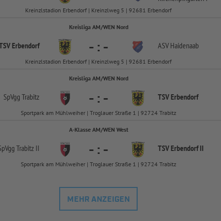
Kreinzlstadion Erbendorf | Kreinzlweg 5 | 92681 Erbendorf
Kreisliga AM/WEN Nord
-
:
-
TSV Erbendorf
ASV Haidenaab
Kreinzlstadion Erbendorf | Kreinzlweg 5 | 92681 Erbendorf
Kreisliga AM/WEN Nord
-
:
-
SpVgg Trabitz
TSV Erbendorf
Sportpark am Mühlweiher | Troglauer Straße 1 | 92724 Trabitz
A-Klasse AM/WEN West
-
:
-
SpVgg Trabitz II
TSV Erbendorf II
Sportpark am Mühlweiher | Troglauer Straße 1 | 92724 Trabitz
MEHR ANZEIGEN