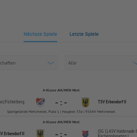
Nächste Spiele
Letzte Spiele
A-Klasse AM/WEN West
-
:
-
el/
Fichtelberg
TSV Erbendorf II
Sportgelände Mehlmeisel, Platz 1 | Hauptstr. 33a | 95694 Mehlmeisel
A-Klasse AM/WEN West
(SG 1) ASV Haidenaab-
-
:
-
V Erbendorf II
Kirchenpingarten I