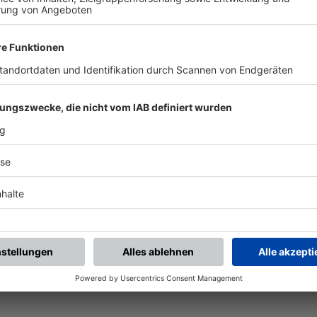
BFV-Widget generieren
Vereinsspielplan
Aktuelle Ansicht als
Alle künftigen Spiele des
Widget auf Ihre Website?
Vereins
Ganz einfach mit den BFV-
mannschaftsübergreifend
Widgets.
als PDF öffnen.