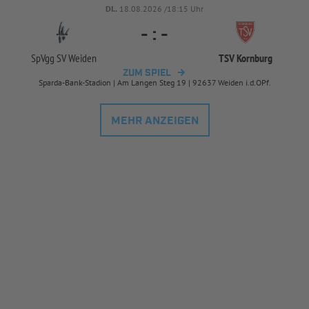
DI..
18.08.2026 /18:15 Uhr
-
:
-
SpVgg SV Weiden
TSV Kornburg
ZUM SPIEL
Sparda-Bank-Stadion | Am Langen Steg 19 | 92637 Weiden i.d.OPf.
MEHR ANZEIGEN