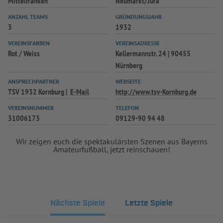
Mittelfranken
Neumarkt/Jura
INFOTHEK
SPIELPLUS
ANZAHL TEAMS
GRÜNDUNGSJAHR
3
1932
VEREINSFARBEN
VEREINSADRESSE
Rot / Weiss
Kellermannstr. 24 | 90455
Nürnberg
ANSPRECHPARTNER
WEBSEITE
TSV 1932 Kornburg
E-Mail
http://www.tsv-Kornburg.de
VEREINSNUMMER
TELEFON
31006173
09129-90 94 48
Wir zeigen euch die spektakulärsten Szenen aus Bayerns
Amateurfußball, jetzt reinschauen!
Nächste Spiele
Letzte Spiele