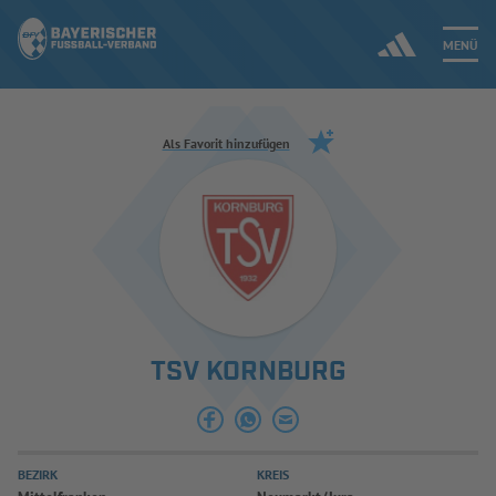
MENÜ
Jetzt einloggen
Als Favorit hinzufügen
ERGEBNISSE & WETTBEWERBE
NEUIGKEITEN
SPIELBETRIEB & VERBANDSLEBEN
TSV KORNBURG
AUSBILDUNG & FÖRDERUNG
DER VERBAND
BEZIRK
KREIS