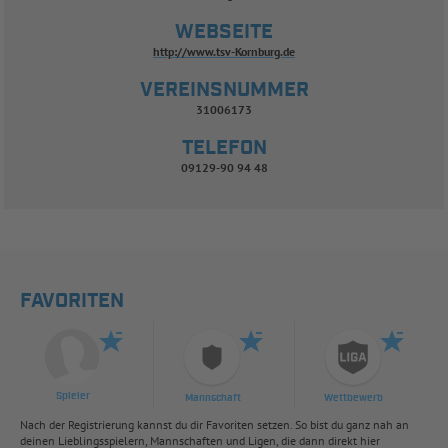
WEBSEITE
http://www.tsv-Kornburg.de
VEREINSNUMMER
31006173
TELEFON
09129-90 94 48
FAVORITEN
Spieler
Mannschaft
Wettbewerb
Nach der Registrierung kannst du dir Favoriten setzen. So bist du ganz nah an
deinen Lieblingsspielern, Mannschaften und Ligen, die dann direkt hier