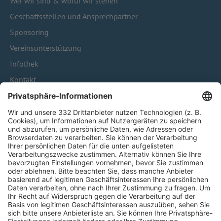
Wer wir sind & wofür wir stehen
Geschäftsstellen und Ansprechpartner
Sponsoring
Vereinsunterstützung
Infothek
Kontakt
HÄUFIG BESUCHTE SEITEN
Pässe und Vereinswechsel
Trainerausbildung
Schulungsangebot Vereinsmitarbeiter
BFV-Geschäftsstellen
Trainerbörse
Login SpielPlus