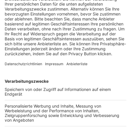
Trainerausbildung
Schulungsangebot Vereinsmitarbeiter
BFV-Geschäftsstellen
Trainerbörse
Login SpielPlus
FOLGE DEM BFV
TOP-VEREINE
TOP-PARTNER