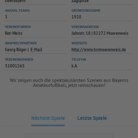
Oberbayern
Zugspitze
ANZAHL TEAMS
GRÜNDUNGSJAHR
3
1920
VEREINSFARBEN
VEREINSADRESSE
Rot-Weiss
Jahnstr. 18 | 82272 Moorenweis
ANSPRECHPARTNER
WEBSEITE
Georg Büger
E-Mail
http://www.tsvmoorenweis.de
VEREINSNUMMER
TELEFON
31001263
k.A.
Wir zeigen euch die spektakulärsten Szenen aus Bayerns
Amateurfußball, jetzt reinschauen!
Nächste Spiele
Letzte Spiele