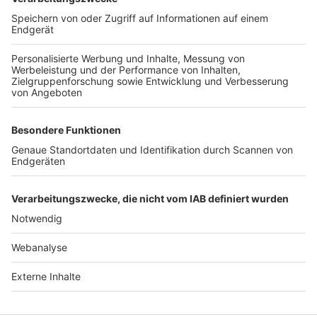
TOP-VEREINE
TOP-PARTNER
SFV
DFB
UEFA
FIFA
Nutzungsbedingungen
Datenschutz
Impressum