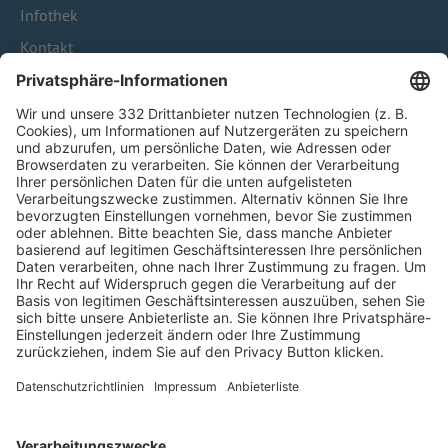
Infothek
Kontakt
HÄUFIG BESUCHTE SEITEN
Pässe und Vereinswechsel
Trainerausbildung
Schulungsangebot Vereinsmitarbeiter
BFV-Geschäftsstellen
Trainerbörse
Login SpielPlus
FOLGE DEM BFV