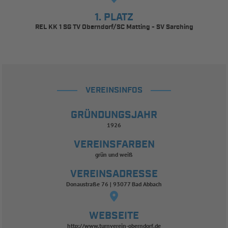
1. PLATZ
REL KK 1 SG TV Oberndorf/SC Matting - SV Sarching
VEREINSINFOS
GRÜNDUNGSJAHR
1926
VEREINSFARBEN
grün und weiß
VEREINSADRESSE
Donaustraße 76 | 93077 Bad Abbach
WEBSEITE
http://www.turnverein-oberndorf.de