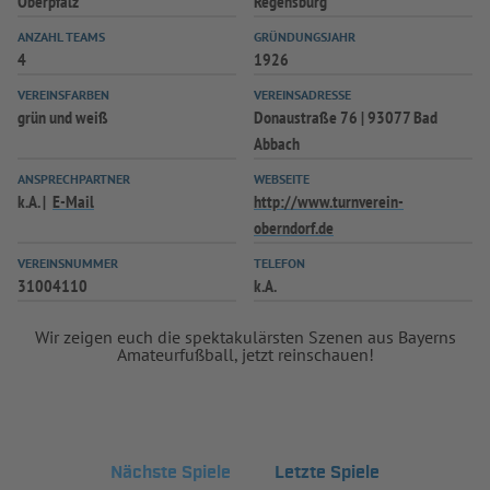
Oberpfalz
Regensburg
ANZAHL TEAMS
GRÜNDUNGSJAHR
4
1926
VEREINSFARBEN
VEREINSADRESSE
grün und weiß
Donaustraße 76 | 93077 Bad
Abbach
ANSPRECHPARTNER
WEBSEITE
k.A.
E-Mail
http://www.turnverein-
oberndorf.de
VEREINSNUMMER
TELEFON
31004110
k.A.
Wir zeigen euch die spektakulärsten Szenen aus Bayerns
Amateurfußball, jetzt reinschauen!
Nächste Spiele
Letzte Spiele