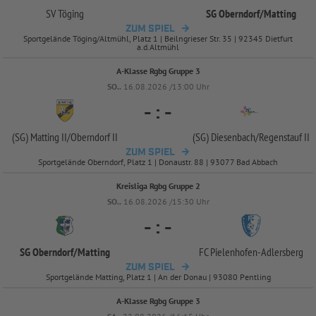
SV Töging
SG Oberndorf/
Matting
ZUM SPIEL
Sportgelände Töging/Altmühl, Platz 1 | Beilngrieser Str. 35 | 92345 Dietfurt
a.d.Altmühl
A-Klasse Rgbg Gruppe 3
SO..
16.08.2026 /13:00 Uhr
-
:
-
(SG) Matting II/
Oberndorf II
(SG) Diesenbach/
Regenstauf II
ZUM SPIEL
Sportgelände Oberndorf, Platz 1 | Donaustr. 88 | 93077 Bad Abbach
Kreisliga Rgbg Gruppe 2
SO..
16.08.2026 /15:30 Uhr
-
:
-
SG Oberndorf/
Matting
FC Pielenhofen-
Adlersberg
ZUM SPIEL
Sportgelände Matting, Platz 1 | An der Donau | 93080 Pentling
A-Klasse Rgbg Gruppe 3