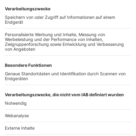
FOLGE DEM BFV
TOP-VEREINE
TOP-PARTNER
SFV
DFB
UEFA
FIFA