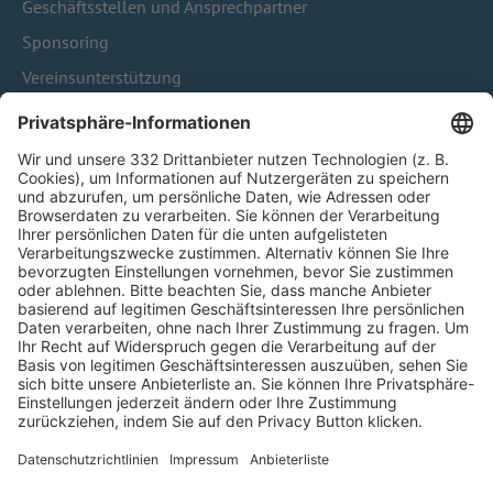
Geschäftsstellen und Ansprechpartner
Sponsoring
Vereinsunterstützung
Infothek
Kontakt
HÄUFIG BESUCHTE SEITEN
Pässe und Vereinswechsel
Trainerausbildung
Schulungsangebot Vereinsmitarbeiter
BFV-Geschäftsstellen
Trainerbörse
Login SpielPlus