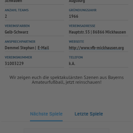
Schwaben
Augsburg
INFOTHEK
SPIELPLUS
ANZAHL TEAMS
GRÜNDUNGSJAHR
2
1966
VEREINSFARBEN
VEREINSADRESSE
Gelb-Schwarz
Hauptstr. 55 | 86866 Mickhausen
ANSPRECHPARTNER
WEBSEITE
Demmel Stephan
E-Mail
http://www.vfb-mickhausen.org
VEREINSNUMMER
TELEFON
31003229
k.A.
Wir zeigen euch die spektakulärsten Szenen aus Bayerns
Amateurfußball, jetzt reinschauen!
Nächste Spiele
Letzte Spiele