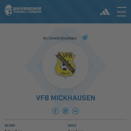
MENÜ
Jetzt einloggen
Als Favorit hinzufügen
ERGEBNISSE & WETTBEWERBE
NEUIGKEITEN
SPIELBETRIEB & VERBANDSLEBEN
VFB MICKHAUSEN
AUSBILDUNG & FÖRDERUNG
DER VERBAND
BEZIRK
KREIS