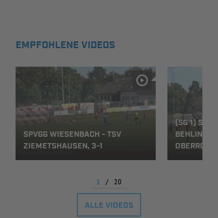
INFOTHEK
SPIELPLUS
EMPFOHLENE VIDEOS
(SG 1) SPV
SPVGG WIESENBACH - TSV
BEHLINGEN-
ZIEMETSHAUSEN, 3-1
OBERROTH,
1
/
20
ALLE VIDEOS