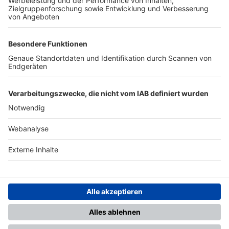
TOP-PARTNER
SFV
DFB
UEFA
FIFA
Nutzungsbedingungen
Datenschutz
Impressum