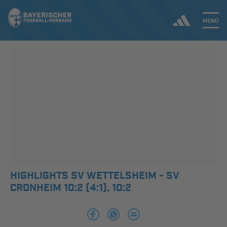
MENÜ
Jetzt einloggen
ERGEBNISSE & WETTBEWERBE
NEUIGKEITEN
SPIELBETRIEB & VERBANDSLEBEN
AUSBILDUNG & FÖRDERUNG
HIGHLIGHTS SV WETTELSHEIM - SV
CRONHEIM 10:2 (4:1), 10:2
DER VERBAND