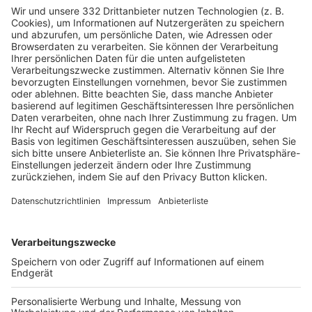
HÄUFIG BESUCHTE SEITEN
Pässe und Vereinswechsel
Trainerausbildung
Schulungsangebot Vereinsmitarbeiter
BFV-Geschäftsstellen
Trainerbörse
Login SpielPlus
FOLGE DEM BFV
TOP-VEREINE