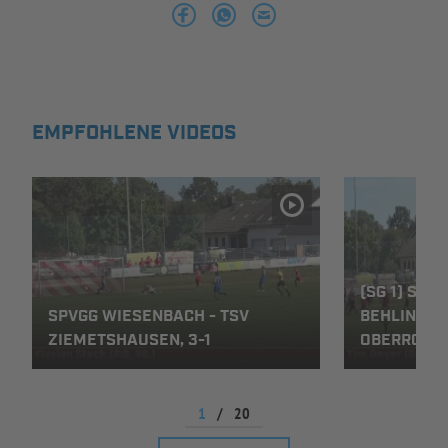
INFOTHEK
SPIELPLUS
EMPFOHLENE VIDEOS
(SG 1) SPV
SPVGG WIESENBACH - TSV
BEHLINGEN-
ZIEMETSHAUSEN, 3-1
OBERROTH,
1
/
20