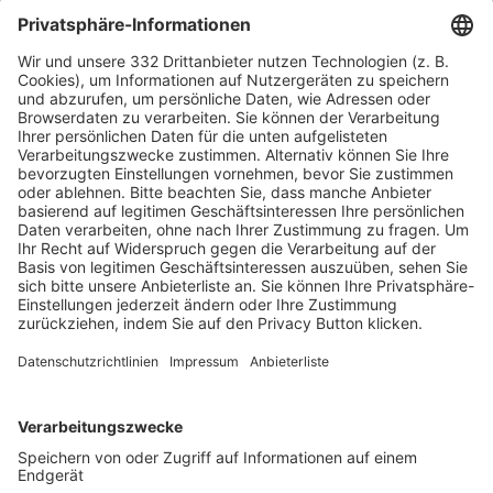
HÄUFIG BESUCHTE SEITEN
Pässe und Vereinswechsel
Trainerausbildung
Schulungsangebot Vereinsmitarbeiter
BFV-Geschäftsstellen
Trainerbörse
Login SpielPlus
FOLGE DEM BFV
TOP-VEREINE