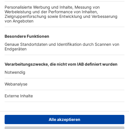
TOP-PARTNER
SFV
DFB
UEFA
FIFA
Nutzungsbedingungen
Datenschutz
Impressum