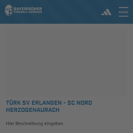
MENÜ
Jetzt einloggen
ERGEBNISSE & WETTBEWERBE
NEUIGKEITEN
SPIELBETRIEB & VERBANDSLEBEN
AUSBILDUNG & FÖRDERUNG
TÜRK SV ERLANGEN - SC NORD
HERZOGENAURACH
DER VERBAND
Hier Beschreibung eingeben