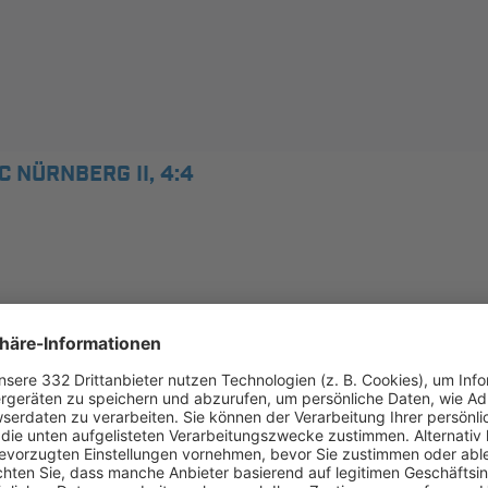
C NÜRNBERG II, 4:4