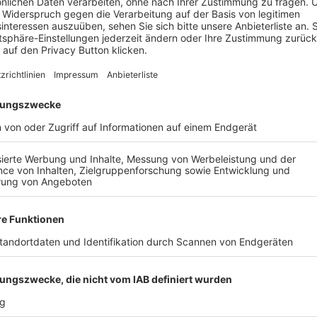
LANDSBERG - FV
TSV 1860 MÜNCHEN – 
RTISSEN, 2:2
AUGSBURG II, 2:2
ALLE VIDEOS