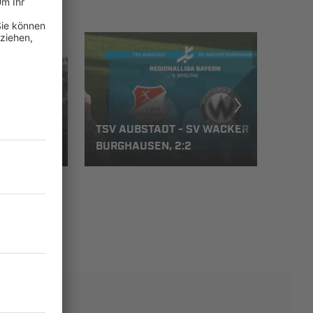
FC
TSV AUBSTADT - SV WACKER
BURGHAUSEN, 2:2