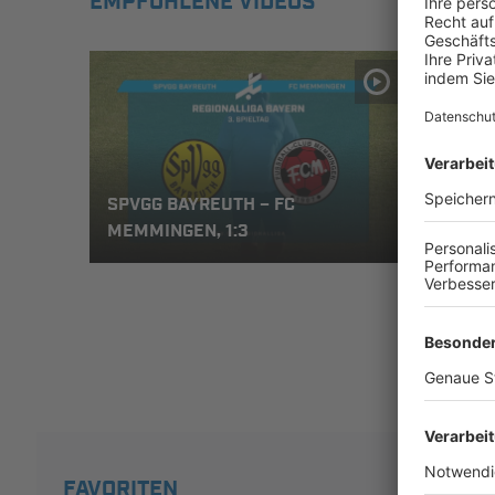
EMPFOHLENE VIDEOS
SPVGG BAYREUTH – FC
TSV 
MEMMINGEN, 1:3
ILLE
FAVORITEN