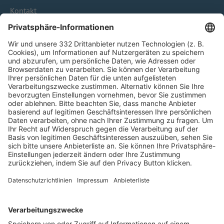
Kontakt
HÄUFIG BESUCHTE SEITEN
Pässe und Vereinswechsel
Trainerausbildung
Schulungsangebot Vereinsmitarbeiter
BFV-Geschäftsstellen
Trainerbörse
Login SpielPlus
FOLGE DEM BFV