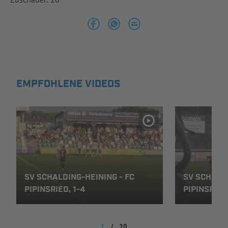
INFOTHEK
SPIELPLUS
EMPFOHLENE VIDEOS
SV SCHALDING-HEINING - FC
SV SCHALDI
PIPINSRIED, 1-4
PIPINSRIED,
1
/
20