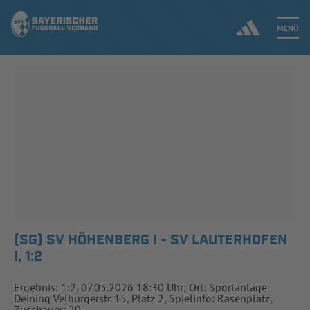
MENÜ
Jetzt einloggen
ERGEBNISSE & WETTBEWERBE
NEUIGKEITEN
SPIELBETRIEB & VERBANDSLEBEN
AUSBILDUNG & FÖRDERUNG
(SG) SV HÖHENBERG I - SV LAUTERHOFEN
I, 1:2
DER VERBAND
Ergebnis: 1:2, 07.05.2026 18:30 Uhr; Ort: Sportanlage
Deining Velburgerstr. 15, Platz 2, Spielinfo: Rasenplatz,
Zuschauer: 20